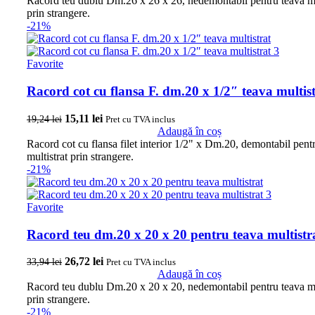
Racord teu dublu Dm.26 x 26 x 26, nedemontabil pentru teava mu
prin strangere.
-21%
Favorite
Racord cot cu flansa F. dm.20 x 1/2″ teava multis
Prețul inițial a fost: 19,24 lei.
15,11
lei
Prețul curent este: 15,11 lei.
19,24
lei
Pret cu TVA inclus
Adaugă în coș
Racord cot cu flansa filet interior 1/2" x Dm.20, demontabil pent
multistrat prin strangere.
-21%
Favorite
Racord teu dm.20 x 20 x 20 pentru teava multistr
Prețul inițial a fost: 33,94 lei.
26,72
lei
Prețul curent este: 26,72 lei.
33,94
lei
Pret cu TVA inclus
Adaugă în coș
Racord teu dublu Dm.20 x 20 x 20, nedemontabil pentru teava mu
prin strangere.
-21%