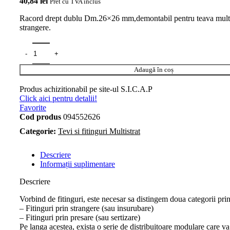
40,84
lei
Pret cu TVA inclus
Racord drept dublu Dm.26×26 mm,demontabil pentru teava multis
strangere.
Adaugă în coș
Produs achizitionabil pe site-ul S.I.C.A.P
Click aici pentru detalii!
Favorite
Cod produs
094552626
Categorie:
Tevi si fitinguri Multistrat
Descriere
Informații suplimentare
Descriere
Vorbind de fitinguri, este necesar sa distingem doua categorii prin
– Fitinguri prin strangere (sau insurubare)
– Fitinguri prin presare (sau sertizare)
Pe langa acestea, exista o serie de distribuitoare modulare care va