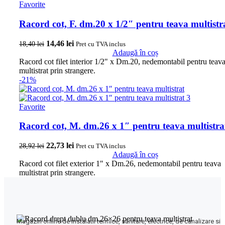
Favorite
Racord cot, F. dm.20 x 1/2″ pentru teava multistr
Prețul inițial a fost: 18,40 lei.
14,46
lei
Prețul curent este: 14,46 lei.
18,40
lei
Pret cu TVA inclus
Adaugă în coș
Racord cot filet interior 1/2" x Dm.20, nedemontabil pentru teav
multistrat prin strangere.
-21%
Favorite
Racord cot, M. dm.26 x 1″ pentru teava multistra
Prețul inițial a fost: 28,92 lei.
22,73
lei
Prețul curent este: 22,73 lei.
28,92
lei
Pret cu TVA inclus
Adaugă în coș
Racord cot filet exterior 1" x Dm.26, nedemontabil pentru teava
multistrat prin strangere.
Magazin online de instalatii termice, sanitare, electrice, de canalizare si