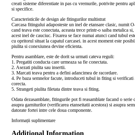
creati sisteme diferentiate in pas cu vremurile, potrivite pentru apl
si specifice.
Caracteristicile de design ale fitingurilor multistrat
Carcasa fitingului adaposteste un inel de etansare clasic, numit O
cand teava este conectata, aceasta trece printr-o saiba metalica si, u
acest inel de cauciuc. Fixarea se face numai atunci cand tubul est
cu opritorul situat la capatul carcasei. in acest moment este posibil
piulita si conexiunea devine eficienta.
Pentru asamblare, este de dorit sa urmati cateva reguli:
1. Pregatiti conducta care urmeaza sa fie conectata.
2. Asezati piulita sau insertii.
3. Marcati teava pentru a defini adancimea de racordare.
4. Pe baza semnelor facute, introduceti tubul in fiting si verificat
corecta.
5. Strangeti piulita filetata dintre teava si fiting.
Odata dezasamblate, fitingurile pot fi reasamblate facand o serie d
asupra garniturilor (verificarea etanseitatii acestora) si asupra se
datorate fortei intre cele doua componente.
Informații suplimentare
Additional Information