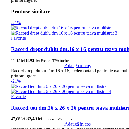
prin strangere.
Produse similare
-21%
Favorite
Racord drept dublu dm.16 x 16 pentru teava mult
Prețul inițial a fost: 11,32 lei.
8,93
lei
Prețul curent este: 8,93 lei.
11,32
lei
Pret cu TVA inclus
Adaugă în coș
Racord drept dublu Dm.16 x 16, nedemontabil pentru teava multi
prin strangere.
-21%
Favorite
Racord teu dm.26 x 26 x 26 pentru teava multistr
Prețul inițial a fost: 47,68 lei.
37,49
lei
Prețul curent este: 37,49 lei.
47,68
lei
Pret cu TVA inclus
Adaugă în coș