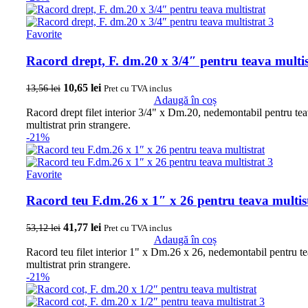
Favorite
Racord drept, F. dm.20 x 3/4″ pentru teava multis
Prețul inițial a fost: 13,56 lei.
10,65
lei
Prețul curent este: 10,65 lei.
13,56
lei
Pret cu TVA inclus
Adaugă în coș
Racord drept filet interior 3/4" x Dm.20, nedemontabil pentru te
multistrat prin strangere.
-21%
Favorite
Racord teu F.dm.26 x 1″ x 26 pentru teava multis
Prețul inițial a fost: 53,12 lei.
41,77
lei
Prețul curent este: 41,77 lei.
53,12
lei
Pret cu TVA inclus
Adaugă în coș
Racord teu filet interior 1" x Dm.26 x 26, nedemontabil pentru t
multistrat prin strangere.
-21%