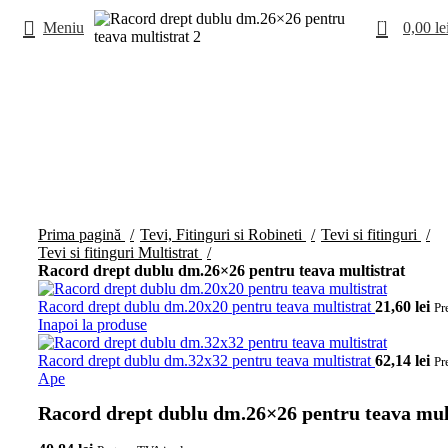
0
Meniu
0,00
le
Faceți click pentru a mări
Prima pagină
Tevi, Fitinguri si Robineti
Tevi si fitinguri
Tevi si fitinguri Multistrat
Racord drept dublu dm.26×26 pentru teava multistrat
Racord drept dublu dm.20x20 pentru teava multistrat
21,60
lei
Pr
Inapoi la produse
Racord drept dublu dm.32x32 pentru teava multistrat
62,14
lei
Pr
Ape
Racord drept dublu dm.26×26 pentru teava mul