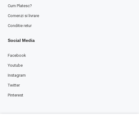
Cum Platesc?
Comenzi si livrare
Conditie retur
Social Media
Facebook
Youtube
Instagram
Twitter
Pinterest
Folosim cookies pentru a imbunatati experienta dvs pe website-
ul nostru. Prin continuare sunteti de acord cu politica noastra de
confidentialitate.
Copyright © 2001-2021 Tefra