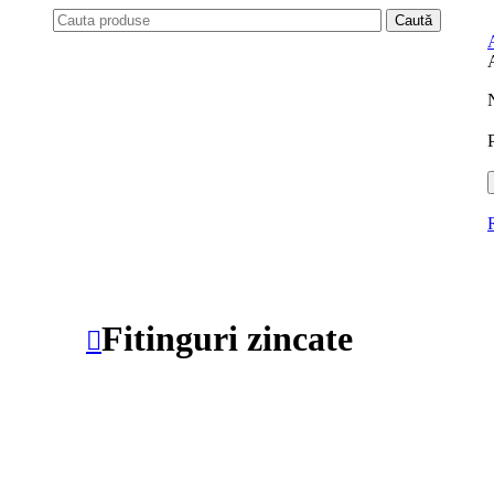
Caută
A
Fitinguri zincate