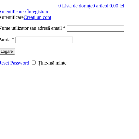
0
Lista de dorințe
0
articol
0,00
lei
utentificare / Înregistrare
Autentificare
Creați un cont
Nume utilizator sau adresă email
*
Parola
*
Logare
Reset Password
Ține-mă minte