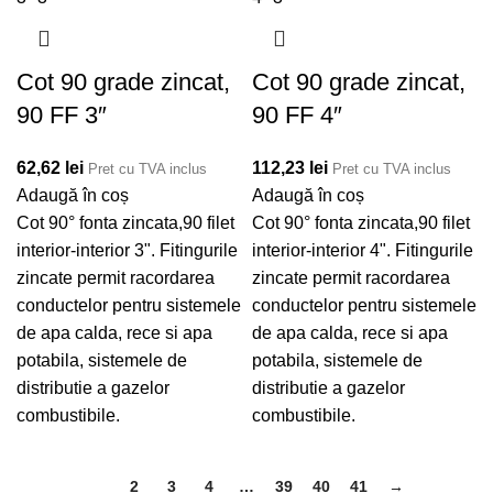
Cot 90 grade zincat,
Cot 90 grade zincat,
90 FF 3″
90 FF 4″
62,62
lei
112,23
lei
Pret cu TVA inclus
Pret cu TVA inclus
Adaugă în coș
Adaugă în coș
Cot 90° fonta zincata,90 filet
Cot 90° fonta zincata,90 filet
interior-interior 3". Fitingurile
interior-interior 4". Fitingurile
zincate permit racordarea
zincate permit racordarea
conductelor pentru sistemele
conductelor pentru sistemele
de apa calda, rece si apa
de apa calda, rece si apa
potabila, sistemele de
potabila, sistemele de
distributie a gazelor
distributie a gazelor
combustibile.
combustibile.
1
2
3
4
…
39
40
41
→