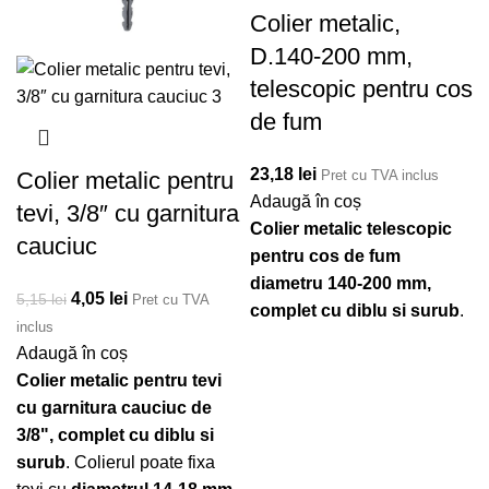
Colier metalic,
D.140-200 mm,
telescopic pentru cos
de fum
23,18
lei
Colier metalic pentru
Pret cu TVA inclus
Adaugă în coș
tevi, 3/8″ cu garnitura
Colier metalic telescopic
cauciuc
pentru cos de fum
diametru 140-200 mm,
Prețul inițial a fost:
4,05
lei
Prețul curent
5,15
lei
Pret cu TVA
complet cu diblu si surub
.
5,15 lei.
este: 4,05 lei.
inclus
Adaugă în coș
Colier metalic pentru tevi
cu garnitura cauciuc de
3/8", complet cu diblu si
surub
. Colierul poate fixa