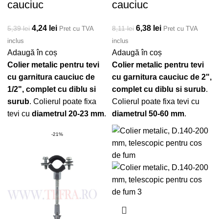
cauciuc
cauciuc
Prețul inițial a fost:
4,24
lei
Prețul curent
Prețul inițial a fost:
6,38
lei
Prețul curent
5,39
lei
8,11
lei
Pret cu TVA
Pret cu TVA
5,39 lei.
este: 4,24 lei.
8,11 lei.
este: 6,38 lei.
inclus
inclus
Adaugă în coș
Adaugă în coș
Colier metalic pentru tevi
Colier metalic pentru tevi
cu garnitura cauciuc de
cu garnitura cauciuc de 2",
1/2", complet cu diblu si
complet cu diblu si surub
.
surub
. Colierul poate fixa
Colierul poate fixa tevi cu
tevi cu
diametrul 20-23 mm
.
diametrul 50-60 mm
.
-21%