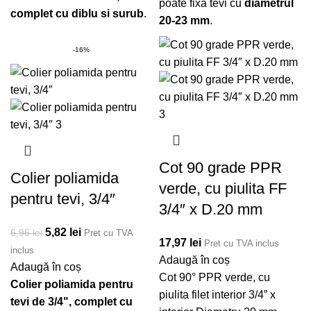
poate fixa tevi cu
diametrul
complet cu diblu si surub
.
20-23 mm
.
-16%
Cot 90 grade PPR
Colier poliamida
verde, cu piulita FF
pentru tevi, 3/4″
3/4″ x D.20 mm
Prețul inițial a fost:
5,82
lei
Prețul curent
6,96
lei
Pret cu TVA
17,97
lei
Pret cu TVA inclus
6,96 lei.
este: 5,82 lei.
inclus
Adaugă în coș
Adaugă în coș
Cot 90° PPR verde, cu
Colier poliamida pentru
piulita filet interior 3/4” x
tevi de 3/4", complet cu