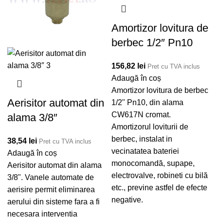
Amortizor lovitura de
berbec 1/2″ Pn10
156,82
lei
Pret cu TVA inclus
Adaugă în coș
Amortizor lovitura de berbec
Aerisitor automat din
1/2" Pn10, din alama
CW617N cromat.
alama 3/8″
Amortizorul loviturii de
berbec, instalat in
38,54
lei
Pret cu TVA inclus
vecinatatea bateriei
Adaugă în coș
monocomandă, supape,
Aerisitor automat din alama
electrovalve, robineti cu bilă
3/8". Vanele automate de
etc., previne astfel de efecte
aerisire permit eliminarea
negative.
aerului din sisteme fara a fi
necesara interventia