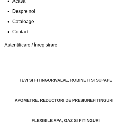
Acasa
Despre noi
Cataloage
Contact
Autentificare / Înregistrare
Tevi, Fitinguri si Robineti
Categorii
TEVI SI FITINGURI
VALVE, ROBINETI SI SUPAPE
296 Produse
106 Produse
APOMETRE, REDUCTORI DE PRESIUNE
FITINGURI
14 Produse
273 Produse
FLEXIBILE APA, GAZ SI FITINGURI
78 Produse