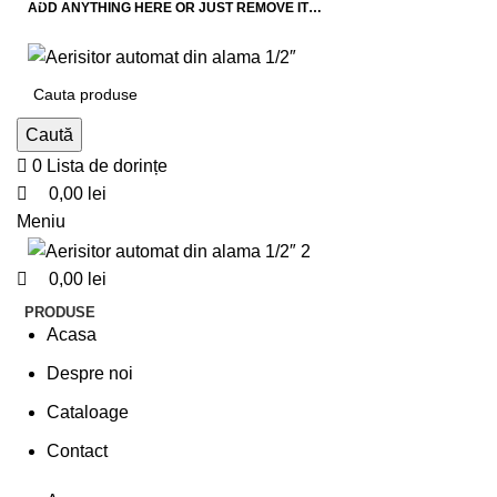
0
0
ADD ANYTHING HERE OR JUST REMOVE IT…
Caută
0
Lista de dorințe
0,00
lei
Meniu
0,00
lei
PRODUSE
Acasa
Despre noi
Cataloage
Contact