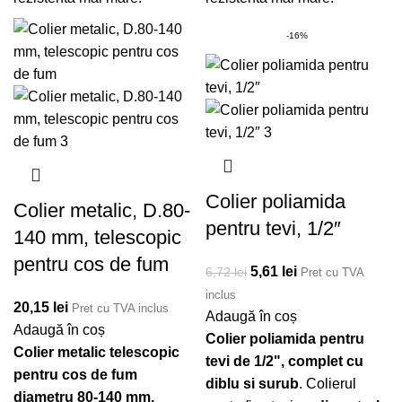
-16%
Colier poliamida
Colier metalic, D.80-
pentru tevi, 1/2″
140 mm, telescopic
pentru cos de fum
Prețul inițial a fost:
5,61
lei
Prețul curent
6,72
lei
Pret cu TVA
6,72 lei.
este: 5,61 lei.
inclus
20,15
lei
Pret cu TVA inclus
Adaugă în coș
Adaugă în coș
Colier poliamida pentru
Colier metalic telescopic
tevi de 1/2", complet cu
pentru cos de fum
diblu si surub
. Colierul
diametru 80-140 mm,