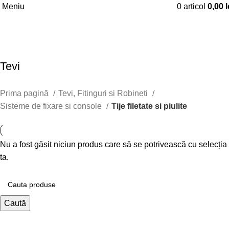
Meniu
0
articol
0,00
l
Tije filetate si piulite
Tevi
Prima pagină
Tevi, Fitinguri si Robineti
Sisteme de fixare si console
Tije filetate si piulite
Nu a fost găsit niciun produs care să se potrivească cu selecția
ta.
Caută