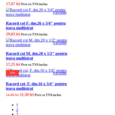
17,67
lei
Pret cu TVA inclus
Favorite
Racord cot F. dm.26 x 3/4″ pentru
teava multistrat
29,83
lei
Pret cu TVA inclus
Favorite
Racord cot M. dm.20 x 1/2″ pentru
teava multistrat
17,25
lei
Pret cu TVA inclus
Favorite
-22%
Racord cot, F. dm.16 x 3/4″ pentru
teava multistrat
Prețul inițial a fost: 14,40 lei.
11,30
lei
Prețul curent este:
14,40
lei
Pret cu TVA inclus
11,30 lei.
1
2
3