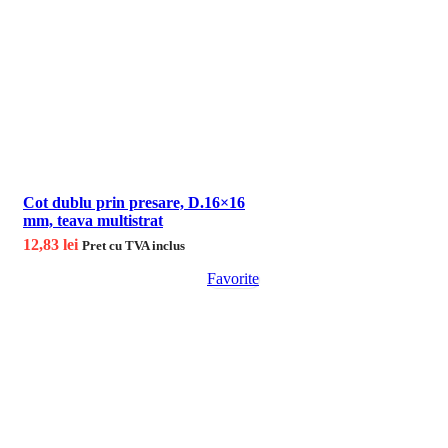
Cot dublu prin presare, D.16×16
mm, teava multistrat
12,83
lei
Pret cu TVA inclus
Favorite