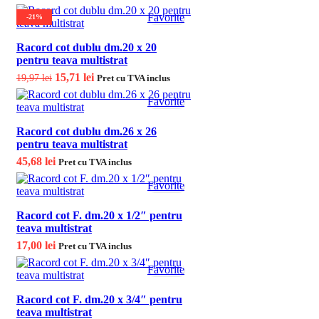
10,83 lei.
Favorite
-21%
Racord cot dublu dm.20 x 20
pentru teava multistrat
Prețul inițial a fost: 19,97 lei.
15,71
lei
Prețul curent este:
19,97
lei
Pret cu TVA inclus
15,71 lei.
Favorite
Racord cot dublu dm.26 x 26
pentru teava multistrat
45,68
lei
Pret cu TVA inclus
Favorite
Racord cot F. dm.20 x 1/2″ pentru
teava multistrat
17,00
lei
Pret cu TVA inclus
Favorite
Racord cot F. dm.20 x 3/4″ pentru
teava multistrat