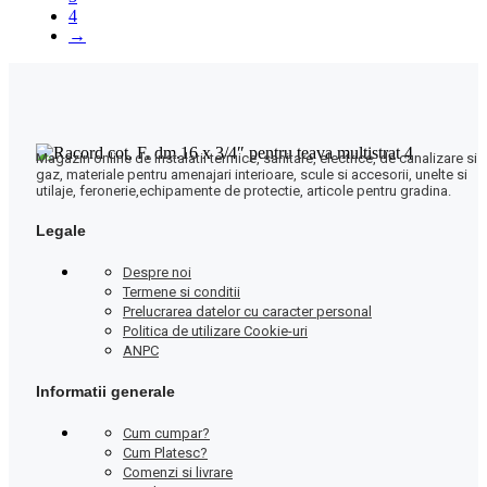
4
→
Magazin online de instalatii termice, sanitare, electrice, de canalizare si
gaz, materiale pentru amenajari interioare, scule si accesorii, unelte si
utilaje, feronerie,echipamente de protectie, articole pentru gradina.
Legale
Despre noi
Termene si conditii
Prelucrarea datelor cu caracter personal
Politica de utilizare Cookie-uri
ANPC
Informatii generale
Cum cumpar?
Cum Platesc?
Comenzi si livrare