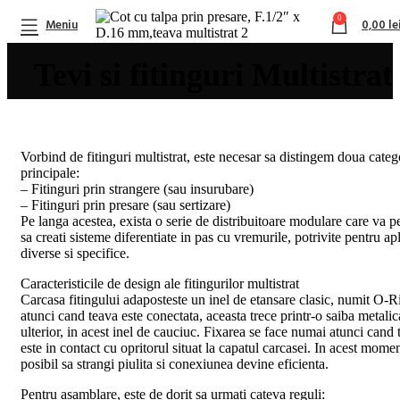
0
Meniu
0,00
le
Tevi si fitinguri Multistrat
Vorbind de fitinguri multistrat, este necesar sa distingem doua categ
principale:
– Fitinguri prin strangere (sau insurubare)
– Fitinguri prin presare (sau sertizare)
Pe langa acestea, exista o serie de distribuitoare modulare care va p
sa creati sisteme diferentiate in pas cu vremurile, potrivite pentru apl
diverse si specifice.
Caracteristicile de design ale fitingurilor multistrat
Carcasa fitingului adaposteste un inel de etansare clasic, numit O-R
atunci cand teava este conectata, aceasta trece printr-o saiba metalica
ulterior, in acest inel de cauciuc. Fixarea se face numai atunci cand 
este in contact cu opritorul situat la capatul carcasei. In acest momen
posibil sa strangi piulita si conexiunea devine eficienta.
Pentru asamblare, este de dorit sa urmati cateva reguli: