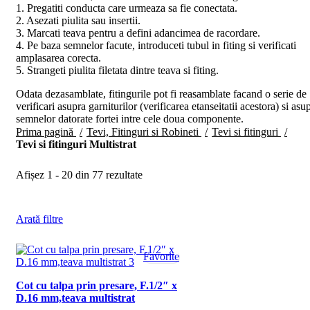
1. Pregatiti conducta care urmeaza sa fie conectata.
2. Asezati piulita sau insertii.
3. Marcati teava pentru a defini adancimea de racordare.
4. Pe baza semnelor facute, introduceti tubul in fiting si verificati
amplasarea corecta.
5. Strangeti piulita filetata dintre teava si fiting.
Odata dezasamblate, fitingurile pot fi reasamblate facand o serie de
verificari asupra garniturilor (verificarea etanseitatii acestora) si asu
semnelor datorate fortei intre cele doua componente.
Prima pagină
Tevi, Fitinguri si Robineti
Tevi si fitinguri
Tevi si fitinguri Multistrat
Afișez 1 - 20 din 77 rezultate
Arată filtre
Favorite
Cot cu talpa prin presare, F.1/2″ x
D.16 mm,teava multistrat