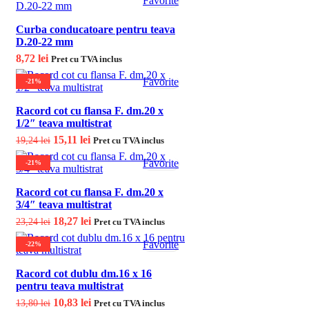
Favorite
Curba conducatoare pentru teava
D.20-22 mm
8,72
lei
Pret cu TVA inclus
Favorite
-21%
Racord cot cu flansa F. dm.20 x
1/2″ teava multistrat
Prețul inițial a fost: 19,24 lei.
15,11
lei
Prețul curent este:
19,24
lei
Pret cu TVA inclus
15,11 lei.
Favorite
-21%
Racord cot cu flansa F. dm.20 x
3/4″ teava multistrat
Prețul inițial a fost: 23,24 lei.
18,27
lei
Prețul curent este:
23,24
lei
Pret cu TVA inclus
18,27 lei.
Favorite
-22%
Racord cot dublu dm.16 x 16
pentru teava multistrat
Prețul inițial a fost: 13,80 lei.
10,83
lei
Prețul curent este:
13,80
lei
Pret cu TVA inclus