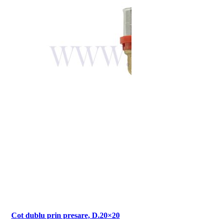
Cot dublu prin presare, D.20×20