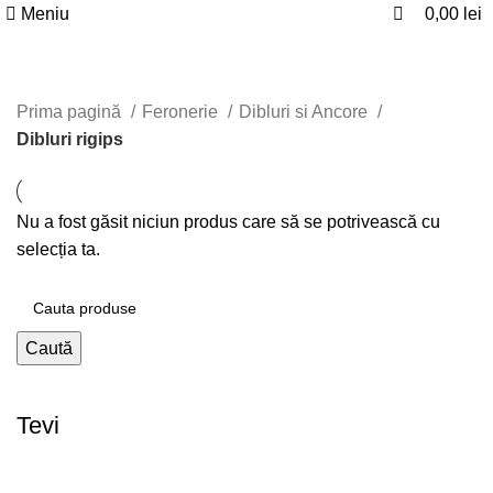
0
0
Meniu
0,00
lei
Dibluri rigips
Prima pagină
Feronerie
Dibluri si Ancore
Dibluri rigips
Nu a fost găsit niciun produs care să se potrivească cu
selecția ta.
Caută
Tevi