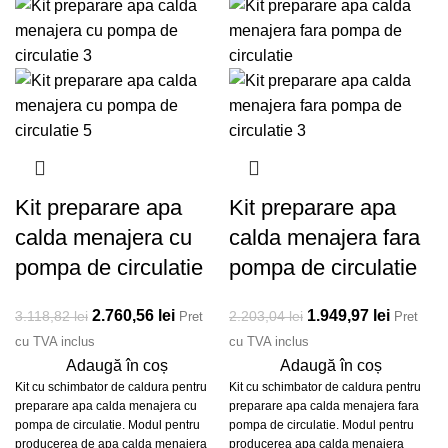
Kit preparare apa
Kit preparare apa
calda menajera cu
calda menajera fara
pompa de circulatie
pompa de circulatie
Prețul inițial a fost:
2.760,56
lei
Prețul
Prețul inițial a fost:
1.949,97
lei
Prețul
3.118,82
lei
2.203,04
lei
Pret
Pret
3.118,82 lei.
curent este:
2.203,04 lei.
curent e
cu TVA inclus
cu TVA inclus
Adaugă în coș
2.760,56 lei.
Adaugă în coș
1.949,97
Kit cu schimbator de caldura pentru
Kit cu schimbator de caldura pentru
preparare apa calda menajera cu
preparare apa calda menajera fara
pompa de circulatie. Modul pentru
pompa de circulatie. Modul pentru
producerea de apa calda menajera
producerea apa calda menajera