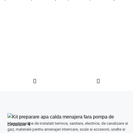
instant si gestionarea automata a
instant si gestionarea automata a
sistemului de incalzire
sistemului de incalzire.
Magazin online de instalatii termice, sanitare, electrice, de canalizare si
gaz, materiale pentru amenajari interioare, scule si accesorii, unelte si