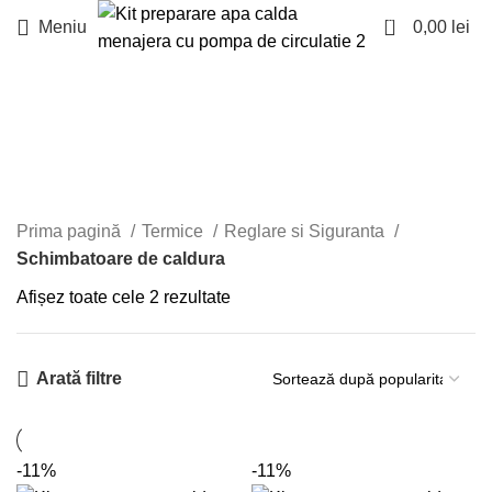
0
Meniu
0,00
lei
Schimbatoare de
caldura
Prima pagină
Termice
Reglare si Siguranta
Schimbatoare de caldura
Afișez toate cele 2 rezultate
Arată filtre
-11%
-11%