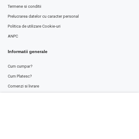
Termene si conditii
Prelucrarea datelor cu caracter personal
Politica de utilizare Cookie-uri
ANPC
Informatii generale
Cum cumpar?
Cum Platesc?
Comenzi si livrare
Conditie retur
Folosim cookies pentru a imbunatati experienta dvs pe
website-ul nostru. Prin continuare sunteti de acord cu
Social Media
politica noastra de confidentialitate.
Facebook
MAI MULT
ACCEPTĂ
Youtube