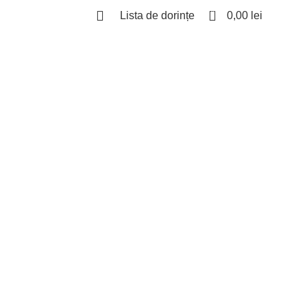
0
Lista de dorințe
0,00
lei
Autentificare / Înregistrare