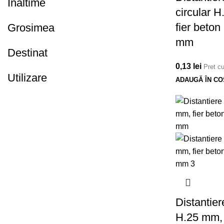
Inaltime
circular 
fier beto
Grosimea
mm
Destinat
0,13
lei
Pret c
Utilizare
ADAUGĂ ÎN CO
Distantier
H.25 mm, 