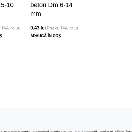
.5-10
beton Dm.6-14
mm
0,43
lei
u TVA inclus
Pret cu TVA inclus
Ș
ADAUGĂ ÎN COȘ
az, materiale pentru amenajari interioare, scule si accesorii, unelte si utilaje, f