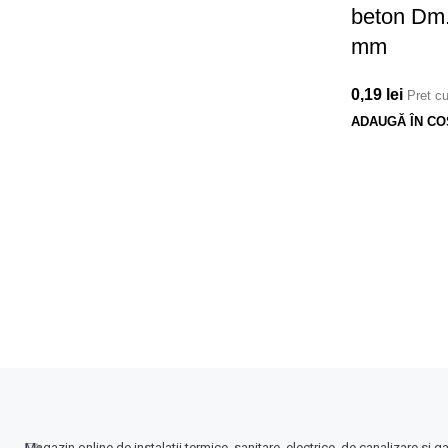
beton Dm
mm
0,19
lei
Pret c
ADAUGĂ ÎN CO
Magazin online de instalatii termice, sanitare, electrice, de canalizare si g