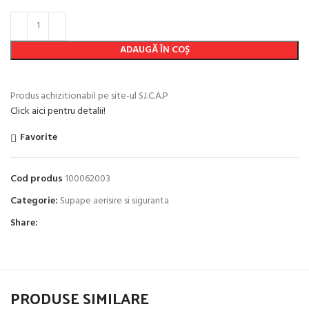
ADAUGĂ ÎN COȘ
Produs achizitionabil pe site-ul S.I.C.A.P
Click aici pentru detalii!
Favorite
Cod produs
100062003
Categorie:
Supape aerisire si siguranta
Share:
PRODUSE SIMILARE