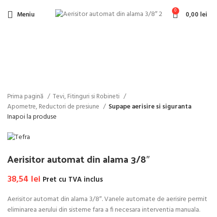
0
Meniu
0,00
lei
Faceți click pentru a mări
Prima pagină
Tevi, Fitinguri si Robineti
Apometre, Reductori de presiune
Supape aerisire si siguranta
Inapoi la produse
Aerisitor automat din alama 3/8″
38,54
lei
Pret cu TVA inclus
Aerisitor automat din alama 3/8″. Vanele automate de aerisire permit
eliminarea aerului din sisteme fara a fi necesara interventia manuala.