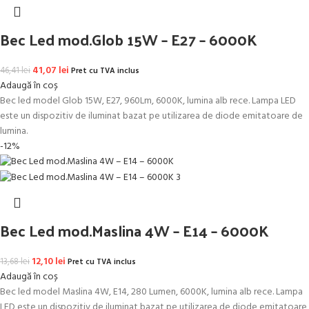
Bec Led mod.Glob 15W – E27 – 6000K
Prețul inițial a fost: 46,41 lei.
41,07
lei
Prețul curent este: 41,07 lei.
46,41
lei
Pret cu TVA inclus
Adaugă în coș
Bec led model Glob 15W, E27, 960Lm, 6000K, lumina alb rece. Lampa LED
este un dispozitiv de iluminat bazat pe utilizarea de diode emitatoare de
lumina.
-12%
Bec Led mod.Maslina 4W – E14 – 6000K
Prețul inițial a fost: 13,68 lei.
12,10
lei
Prețul curent este: 12,10 lei.
13,68
lei
Pret cu TVA inclus
Adaugă în coș
Bec led model Maslina 4W, E14, 280 Lumen, 6000K, lumina alb rece. Lampa
LED este un dispozitiv de iluminat bazat pe utilizarea de diode emitatoare