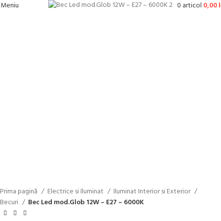
0
articol
0,00
l
Meniu
-11%
Faceți click pentru a mări
Prima pagină
Electrice si Iluminat
Iluminat Interior si Exterior
Becuri
Bec Led mod.Glob 12W – E27 – 6000K