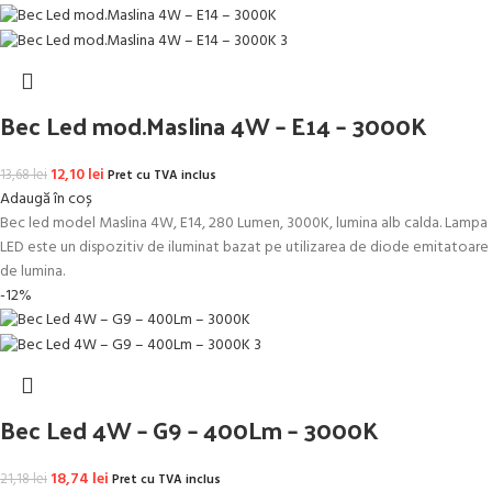
Bec Led mod.Maslina 4W – E14 – 3000K
Prețul inițial a fost: 13,68 lei.
12,10
lei
Prețul curent este: 12,10 lei.
13,68
lei
Pret cu TVA inclus
Adaugă în coș
Bec led model Maslina 4W, E14, 280 Lumen, 3000K, lumina alb calda. Lampa
LED este un dispozitiv de iluminat bazat pe utilizarea de diode emitatoare
de lumina.
-12%
Bec Led 4W – G9 – 400Lm – 3000K
Prețul inițial a fost: 21,18 lei.
18,74
lei
Prețul curent este: 18,74 lei.
21,18
lei
Pret cu TVA inclus