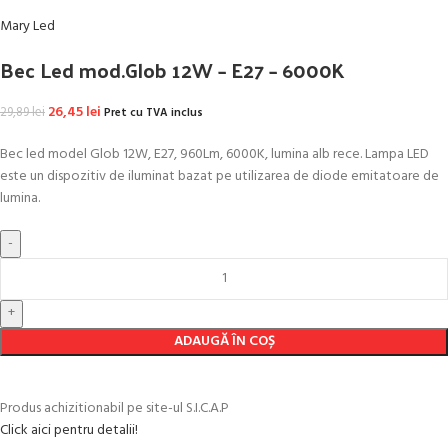
Mary Led
Bec Led mod.Glob 12W – E27 – 6000K
Prețul inițial a fost: 29,89 lei.
26,45
lei
Prețul curent este: 26,45 lei.
29,89
lei
Pret cu TVA inclus
Bec led model Glob 12W, E27, 960Lm, 6000K, lumina alb rece. Lampa LED
este un dispozitiv de iluminat bazat pe utilizarea de diode emitatoare de
lumina.
Cantitate Bec Led mod.Glob 12W - E27 - 6000K
ADAUGĂ ÎN COȘ
Produs achizitionabil pe site-ul S.I.C.A.P
Click aici pentru detalii!