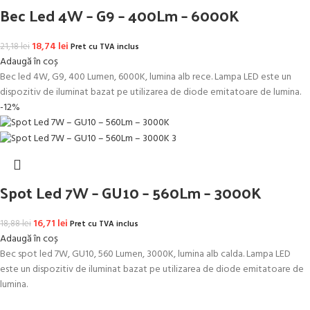
Bec Led 4W – G9 – 400Lm – 6000K
Prețul inițial a fost: 21,18 lei.
18,74
lei
Prețul curent este: 18,74 lei.
21,18
lei
Pret cu TVA inclus
Adaugă în coș
Bec led 4W, G9, 400 Lumen, 6000K, lumina alb rece. Lampa LED este un
dispozitiv de iluminat bazat pe utilizarea de diode emitatoare de lumina.
-12%
Spot Led 7W – GU10 – 560Lm – 3000K
Prețul inițial a fost: 18,88 lei.
16,71
lei
Prețul curent este: 16,71 lei.
18,88
lei
Pret cu TVA inclus
Adaugă în coș
Bec spot led 7W, GU10, 560 Lumen, 3000K, lumina alb calda. Lampa LED
este un dispozitiv de iluminat bazat pe utilizarea de diode emitatoare de
lumina.