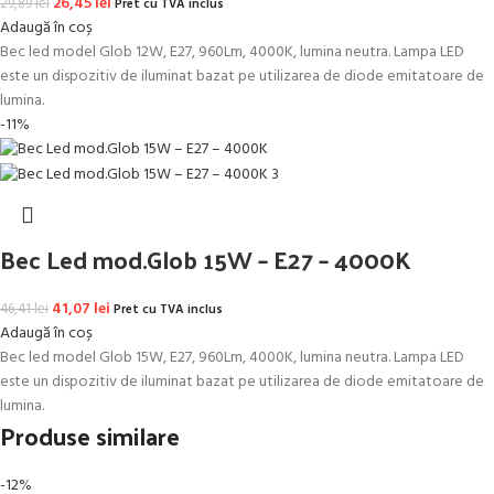
Prețul inițial a fost: 29,89 lei.
26,45
lei
Prețul curent este: 26,45 lei.
29,89
lei
Pret cu TVA inclus
Adaugă în coș
Bec led model Glob 12W, E27, 960Lm, 4000K, lumina neutra. Lampa LED
este un dispozitiv de iluminat bazat pe utilizarea de diode emitatoare de
lumina.
-11%
Bec Led mod.Glob 15W – E27 – 4000K
Prețul inițial a fost: 46,41 lei.
41,07
lei
Prețul curent este: 41,07 lei.
46,41
lei
Pret cu TVA inclus
Adaugă în coș
Bec led model Glob 15W, E27, 960Lm, 4000K, lumina neutra. Lampa LED
este un dispozitiv de iluminat bazat pe utilizarea de diode emitatoare de
lumina.
Produse similare
-12%