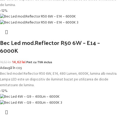
de lumina.
-12%
Bec Led mod.Reflector R50 6W – E14 –
6000K
Prețul inițial a fost: 16,52 lei.
14,62
lei
Prețul curent este: 14,62 lei.
16,52
lei
Pret cu TVA inclus
Adaugă în coș
Bec led model Reflector R50 6W, E14, 480 Lumen, 6000K, lumina alb neutra.
Lampa LED este un dispozitiv de iluminat bazat pe utilizarea de diode
emitatoare de lumina.
-12%