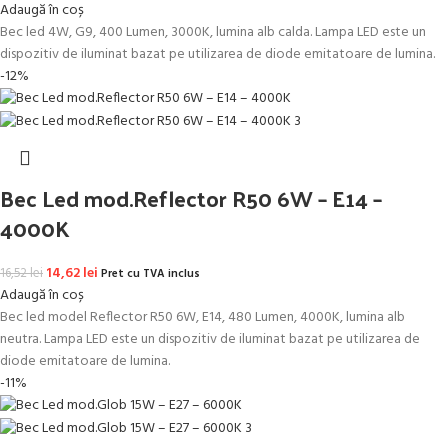
Adaugă în coș
Bec led 4W, G9, 400 Lumen, 3000K, lumina alb calda. Lampa LED este un
dispozitiv de iluminat bazat pe utilizarea de diode emitatoare de lumina.
-12%
Bec Led mod.Reflector R50 6W – E14 –
4000K
Prețul inițial a fost: 16,52 lei.
14,62
lei
Prețul curent este: 14,62 lei.
16,52
lei
Pret cu TVA inclus
Adaugă în coș
Bec led model Reflector R50 6W, E14, 480 Lumen, 4000K, lumina alb
neutra. Lampa LED este un dispozitiv de iluminat bazat pe utilizarea de
diode emitatoare de lumina.
-11%