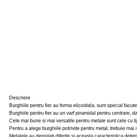
Descriere
Burghiile pentru fier au forma elicoidala, sunt special facute 
Burghiile pentru fier au un varf piramidal pentru centrare, d
Cele mai bune si mai versatile pentru metale sunt cele cu 
Pentru a alege burghiile potrivite pentru metal, trebuie mai 
Metalele au densitati diferite si aceasta caracteristica dete