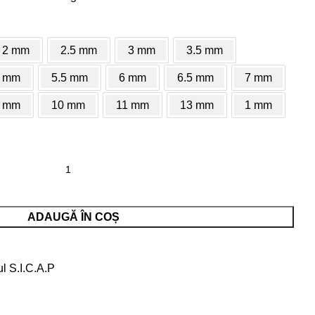
2 mm
2.5 mm
3 mm
3.5 mm
 mm
5.5 mm
6 mm
6.5 mm
7 mm
 mm
10 mm
11 mm
13 mm
1 mm
r, HSS-Cobalt Dm.4,8 mm
ADAUGĂ ÎN COȘ
ul S.I.C.A.P