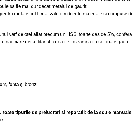
buie sa fie mai dur decat metalul de gaurit.
pentru metale pot fi realizate din diferite materiale si compuse 
ui varf de otel aliat precum un HSS, foarte des de 5%, confera so
tura mai mare decat titanul, ceea ce inseamna ca se poate gauri la
rom, fonta și bronz.
oate tipurile de prelucrari si reparatii: de la scule manuale 
ri.