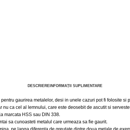
DESCRIERE
INFORMAȚII SUPLIMENTARE
pentru gaurirea metalelor, desi in unele cazuri pot fi folosite si 
ar nu ca cel al lemnului, care este deosebit de ascutit si serveste
tija marcata HSS sau DIN 338.
intai sa cunoasteti metalul care urmeaza sa fie gaurit.
rmina, pe langa diferenta de greutate dintre doua metale de exempl