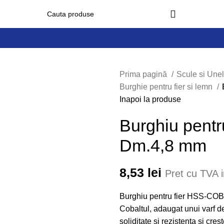
Prima pagină
Scule si Une
Burghie pentru fier si lemn
Inapoi la produse
Burghiu pentr
Dm.4,8 mm
8,53
lei
Pret cu TVA i
Burghiu pentru fier HSS-CO
Cobaltul, adaugat unui varf d
soliditate si rezistenta si cres