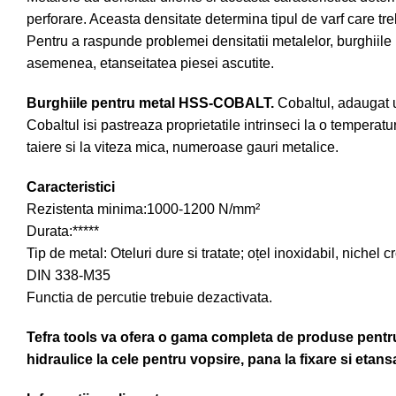
perforare. Aceasta densitate determina tipul de varf care tre
Pentru a raspunde problemei densitatii metalelor, burghiile 
asemenea, etanseitatea piesei ascutite.
Burghiile pentru metal HSS-COBALT.
Cobaltul, adaugat un
Cobaltul isi pastreaza proprietatile intrinseci la o tempera
taiere si la viteza mica, numeroase gauri metalice.
Caracteristici
Rezistenta minima:1000-1200 N/mm²
Durata:*****
Tip de metal: Oteluri dure si tratate; oțel inoxidabil, nichel c
DIN 338-M35
Functia de percutie trebuie dezactivata.
Tefra tools va ofera o gama completa de produse pentru t
hidraulice la cele pentru vopsire, pana la fixare si etansa