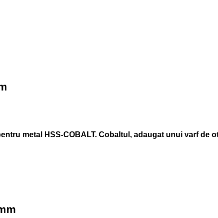
mm
ntru metal HSS-COBALT. Cobaltul, adaugat unui varf de ote
 mm