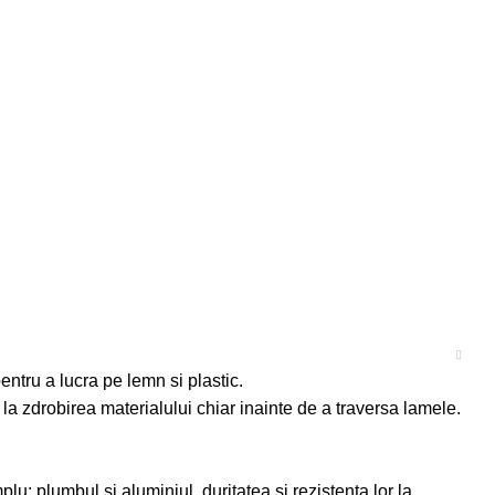
pentru a lucra pe lemn si plastic.
 la zdrobirea materialului chiar inainte de a traversa lamele.
u: plumbul si aluminiul, duritatea si rezistenta lor la