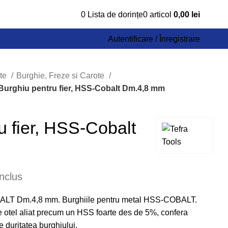
0
Lista de dorințe
0
articol
0,00
lei
Autentificare / Înregistrare
lte
Burghie, Freze si Carote
Burghiu pentru fier, HSS-Cobalt Dm.4,8 mm
u fier, HSS-Cobalt
nclus
BALT Dm.4,8 mm. Burghiile pentru metal HSS-COBALT.
e otel aliat precum un HSS foarte des de 5%, confera
te duritatea burghiului.