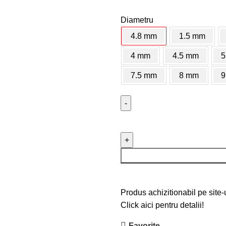
Diametru
4.8 mm
1.5 mm
4 mm
4.5 mm
5
7.5 mm
8 mm
9
Cantitate Burghiu pentru fie
Produs achizitionabil pe site-
Click aici pentru detalii!
Favorite