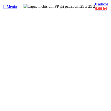
0
articol
Meniu
0,00
lei