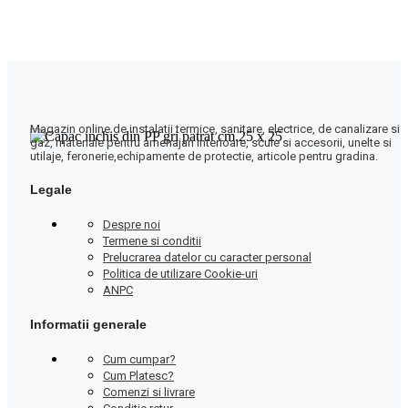
Magazin online de instalatii termice, sanitare, electrice, de canalizare si
gaz, materiale pentru amenajari interioare, scule si accesorii, unelte si
utilaje, feronerie,echipamente de protectie, articole pentru gradina.
Legale
Despre noi
Termene si conditii
Prelucrarea datelor cu caracter personal
Politica de utilizare Cookie-uri
ANPC
Informatii generale
Cum cumpar?
Cum Platesc?
Comenzi si livrare