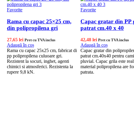
Favorite
Favorite
Rama cu capac 25×25 cm,
Capac gratar din PP 
din polipropilena gri
patrat cm.40 x 40
27,65
lei
42,48
lei
Pret cu TVA inclus
Pret cu TVA inclus
Adaugă în coș
Adaugă în coș
Rama cu capac 25x25 cm, fabricat di
Capac gratar din polipropile
pp polipropilena culuoare gri.
patrat cm.40x40 pentru cam
Rezistent la socuri, inghet, agenti
pluvial. Capac grila este real
chimici si atmosferici. Rezistenta la
material polipropilena are f
rupere 9,8 kN.
patrata.