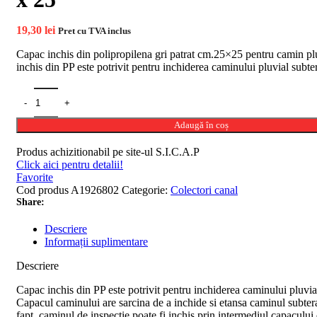
19,30
lei
Pret cu TVA inclus
Capac inchis din polipropilena gri patrat cm.25×25 pentru camin pl
inchis din PP este potrivit pentru inchiderea caminului pluvial subte
Adaugă în coș
Produs achizitionabil pe site-ul S.I.C.A.P
Click aici pentru detalii!
Favorite
Cod produs
A1926802
Categorie:
Colectori canal
Share:
Descriere
Informații suplimentare
Descriere
Capac inchis din PP este potrivit pentru inchiderea caminului pluvia
Capacul caminului are sarcina de a inchide si etansa caminul subte
fapt, caminul de inspectie poate fi inchis prin intermediul capacului