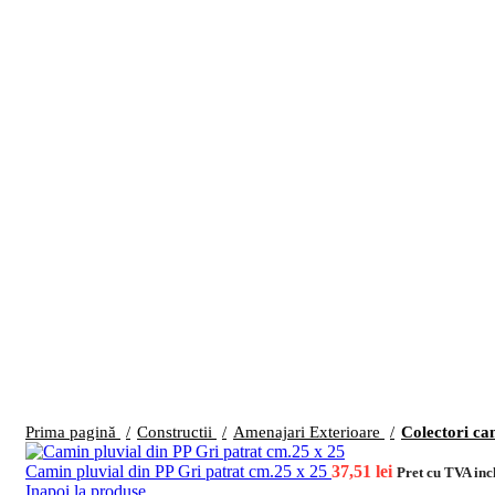
Prima pagină
Constructii
Amenajari Exterioare
Colectori ca
Camin pluvial din PP Gri patrat cm.25 x 25
37,51
lei
Pret cu TVA inc
Inapoi la produse