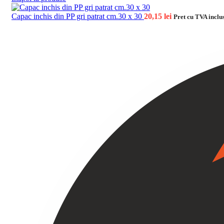
Capac inchis din PP gri patrat cm.30 x 30
20,15
lei
Pret cu TVA inclu