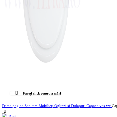
Faceți click pentru a mări
Prima pagină
Sanitare
Mobilier, Oglinzi si Dulapuri
Capace vas wc
Cap