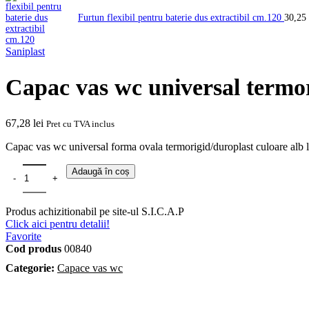
Furtun flexibil pentru baterie dus extractibil cm.120
30,25
Saniplast
Capac vas wc universal termor
67,28
lei
Pret cu TVA inclus
Capac vas wc universal forma ovala termorigid/duroplast culoare alb lu
Adaugă în coș
Produs achizitionabil pe site-ul S.I.C.A.P
Click aici pentru detalii!
Favorite
Cod produs
00840
Categorie:
Capace vas wc