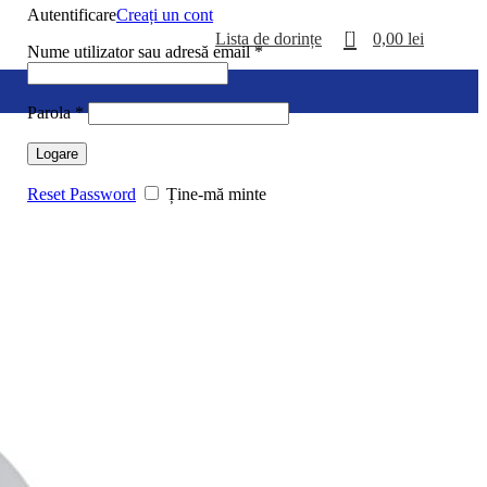
Autentificare
Creați un cont
0
Lista de dorințe
0,00
lei
Nume utilizator sau adresă email
*
Parola
*
Logare
Reset Password
Ține-mă minte