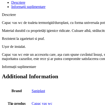
Descriere
Informații suplimentare
Descriere
Capac vas wc de toaleta termorigid/duroplast, cu forma universala pot
Material durabil cu proprietăți igienice ridicate. Culoare albă, strălucito
Rezistent la zgarieturi si praf.
Ușor de instalat.
Capac vas wc este un accesoriu care, așa cum spune cuvântul însuși, se 
majoritatea cazurilor, este rece și ar putea compromite satisfacerea cor
Informații suplimentare
Additional Information
Brand
Saniplast
Tip produs
Capac vas wc