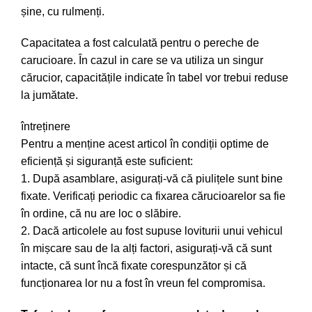
șine, cu rulmenți.
Capacitatea a fost calculată pentru o pereche de
carucioare. În cazul in care se va utiliza un singur
cărucior, capacitățile indicate în tabel vor trebui reduse
la jumătate.
întreținere
Pentru a menține acest articol în condiții optime de
eficiență și siguranță este suficient:
1. După asamblare, asigurați-vă că piulițele sunt bine
fixate. Verificați periodic ca fixarea cărucioarelor sa fie
în ordine, că nu are loc o slăbire.
2. Dacă articolele au fost supuse loviturii unui vehicul
în mișcare sau de la alți factori, asigurați-vă că sunt
intacte, că sunt încă fixate corespunzător și că
funcționarea lor nu a fost în vreun fel compromisa.