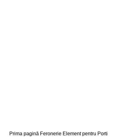
Faceți click pentru a mări
Prima pagină
Feronerie
Element pentru Porti