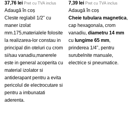
37,76
lei
7,39
lei
Pret cu TVA inclus
Pret cu TVA inclus
Adaugă în coș
Adaugă în coș
Cleste reglabil 1/2" cu
Cheie tubulara magnetica
,
maner izolat
cap hexagonala, crom
mm.175,materialele folosite
vanadiu,
diametru 14 mm
la realizarea-lor constau in
cu
lungime 65 mm
,
principal din oteluri cu crom
prinderea 1/4", pentru
si/sau vanadiu,manerele
surubelnite manuale,
este in general acoperita cu
electrice si pneumatice.
material izolator si
antiderapant pentru a evita
pericolul de electrocutare si
pentru a imbunatati
aderenta.