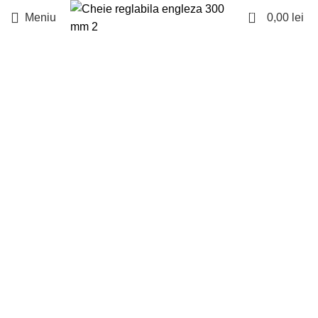
0
Meniu
0,00
lei