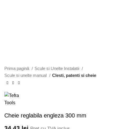
Faceți click pentru a mări
Prima pagină
Scule si Unelte Instalatii
Scule si unelte manual
Clesti, patenti si cheie
Cheie reglabila engleza 300 mm
34,43
lei
Pret cu TVA inclus