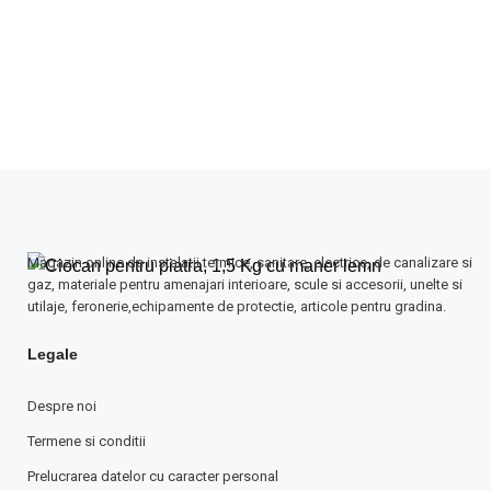
sti
con
forj
Magazin online de instalatii termice, sanitare, electrice, de canalizare si
gaz, materiale pentru amenajari interioare, scule si accesorii, unelte si
utilaje, feronerie,echipamente de protectie, articole pentru gradina.
Legale
Despre noi
Termene si conditii
Prelucrarea datelor cu caracter personal