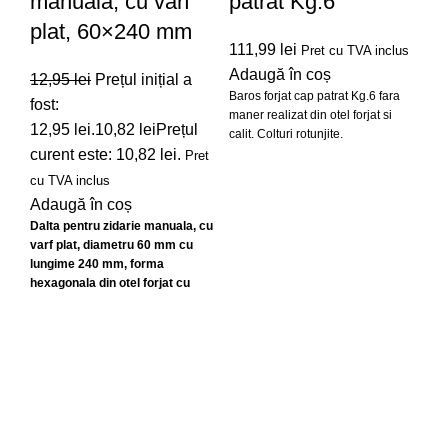
manuala, cu varf
patrat Kg.6
plat, 60×240 mm
111,99
lei
Pret cu TVA inclus
Adaugă în coș
12,95
lei
Prețul inițial a
Baros forjat cap patrat Kg.6 fara
fost:
maner realizat din otel forjat si
12,95 lei.
10,82
lei
Prețul
calit. Colturi rotunjite.
curent este: 10,82 lei.
Pret
cu TVA inclus
Adaugă în coș
Dalta pentru zidarie manuala, cu
Ci
varf plat, diametru 60 mm cu
lungime 240 mm, forma
pa
hexagonala din otel forjat cu
protectie.
ma
37
Ad
Cio
man
bic