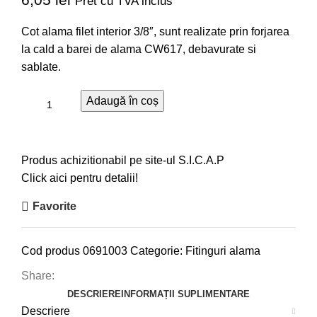
Pret cu TVA inclus
Cot alama filet interior 3/8″, sunt realizate prin forjarea
la cald a barei de alama CW617, debavurate si
sablate.
Adaugă în coș
Produs achizitionabil pe site-ul S.I.C.A.P
Click aici pentru detalii!
Favorite
Cod produs
0691003
Categorie:
Fitinguri alama
Share:
DESCRIERE
INFORMAȚII SUPLIMENTARE
Descriere