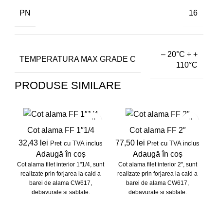
PN
16
– 20°C ÷ +
TEMPERATURA MAX GRADE C
110°C
PRODUSE SIMILARE
Cot alama FF 1″1/4
Cot alama FF 2″
32,43
lei
77,50
lei
Pret cu TVA inclus
Pret cu TVA inclus
Adaugă în coș
Adaugă în coș
Cot alama filet interior 1"1/4, sunt
Cot alama filet interior 2", sunt
realizate prin forjarea la cald a
realizate prin forjarea la cald a
barei de alama CW617,
barei de alama CW617,
debavurate si sablate.
debavurate si sablate.