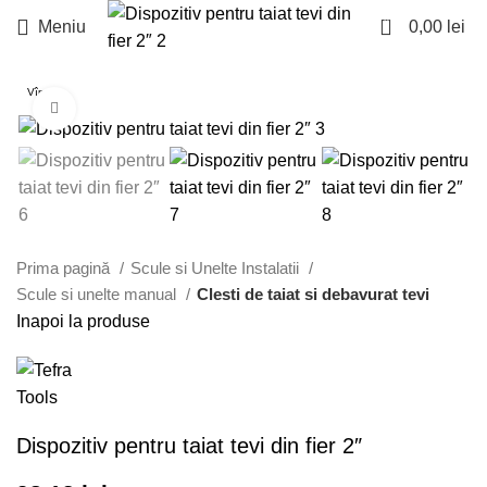
0
Meniu
0,00
lei
Vîndut
Faceți click pentru a mări
Prima pagină
Scule si Unelte Instalatii
Scule si unelte manual
Clesti de taiat si debavurat tevi
Inapoi la produse
Dispozitiv pentru taiat tevi din fier 2″