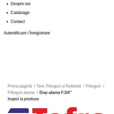
Despre noi
Cataloage
Contact
Autentificare / Înregistrare
Faceți click pentru a mări
Prima pagină
Tevi, Fitinguri si Robineti
Fitinguri
Fitinguri alama
Dop alama F.3/4″
Inapoi la produse