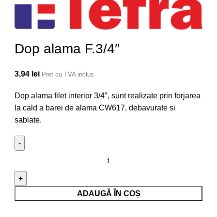
Dop alama F.3/4″
3,94
lei
Pret cu TVA inclus
Dop alama filet interior 3/4″, sunt realizate prin forjarea
la cald a barei de alama CW617, debavurate si
sablate.
Cantitate Dop alama F.3/4"
ADAUGĂ ÎN COȘ