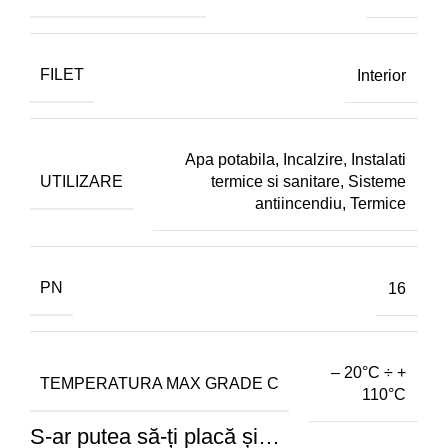
FILET
Interior
Apa potabila
,
Incalzire
,
Instalati
UTILIZARE
termice si sanitare
,
Sisteme
antiincendiu
,
Termice
PN
16
– 20°C ÷ +
TEMPERATURA MAX GRADE C
110°C
S-ar putea să-ți placă și…