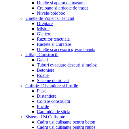
Unelte si aparat de masura
Creioane si articole de trasat
Nivele-boloboc
Unelte de Vopsit si Tencuit
Dreptare
Mistrie
Gletiere
Razuitor tencuiala
Raclete si Curatare
Unelte si accesorii gresie-faianta
Utilaje Constructii
Galeti
Tuburi evacuare deseuri si moloz
Betoniere
Roabe
Sisteme de ridicat
Cofraje, Distantiere si Profile
Plase
Distantiere
Coltare constructii
Profile
Caramida de sticla
Sisteme Usi Culisante
Cadru usi culisante pentru beton
Cadru usi culisante pentru rigips