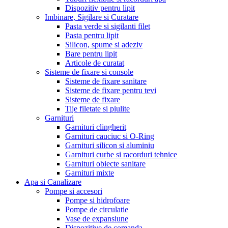
Dispozitiv pentru lipit
Imbinare, Sigilare si Curatare
Pasta verde si sigilanti filet
Pasta pentru lipit
Silicon, spume si adeziv
Bare pentru lipit
Articole de curatat
Sisteme de fixare si console
Sisteme de fixare sanitare
Sisteme de fixare pentru tevi
Sisteme de fixare
Tije filetate si piulite
Garnituri
Garnituri clingherit
Garnituri cauciuc si O-Ring
Garnituri silicon si aluminiu
Garnituri curbe si racorduri tehnice
Garnituri obiecte sanitare
Garnituri mixte
Apa si Canalizare
Pompe si accesori
Pompe si hidrofoare
Pompe de circulatie
Vase de expansiune
Dispozitive de comanda