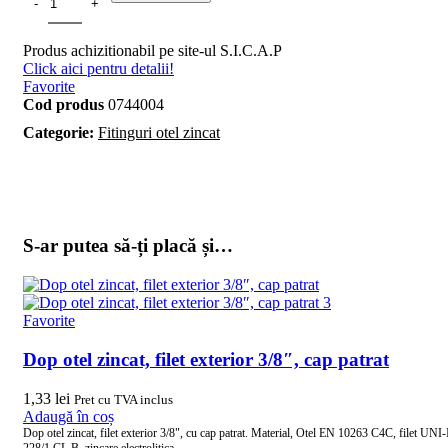
Produs achizitionabil pe site-ul S.I.C.A.P
Click aici pentru detalii!
Favorite
Cod produs
0744004
Categorie:
Fitinguri otel zincat
S-ar putea să-ți placă și…
Favorite
Dop otel zincat, filet exterior 3/8″, cap patrat
1,33
lei
Pret cu TVA inclus
Adaugă în coș
Dop otel zincat, filet exterior 3/8", cu cap patrat. Material, Otel EN 10263 C4C, filet UNI
228/1 CL.B, zincare electrolitica.