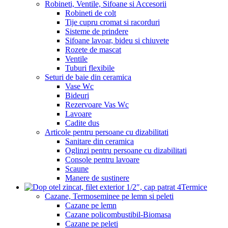
Robineti, Ventile, Sifoane si Accesorii
Robineti de colt
Tije cupru cromat si racorduri
Sisteme de prindere
Sifoane lavoar, bideu si chiuvete
Rozete de mascat
Ventile
Tuburi flexibile
Seturi de baie din ceramica
Vase Wc
Bideuri
Rezervoare Vas Wc
Lavoare
Cadite dus
Articole pentru persoane cu dizabilitati
Sanitare din ceramica
Oglinzi pentru persoane cu dizabilitati
Console pentru lavoare
Scaune
Manere de sustinere
Termice
Cazane, Termoseminee pe lemn si peleti
Cazane pe lemn
Cazane policombustibil-Biomasa
Cazane pe peleti