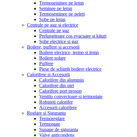
Termoseminee pe lemn
Seminee pe lemn
Termoseminee pe peleti
Sobe pe lemn
Centrale pe gaz si electrice
Centrale pe gaz
Prelungitoare cos evacuare si kituri
Sobe electrice si gaz
Boilere, puffere si accesorii
Boilere electrice, termo si lemn
Boilere solare
Puffere
Piese de schimb boilere electrice
Calorifere si Accesorii
Calorifere din aluminiu
Calorifere din otel
Calorifere port prosop
Ventilo convectoare si termostate
Robineti calorifer
Accesorii calorifere
Reglare si Siguranta
Termoreglare
Termostate
Supape de siguranta
Valve anticondens