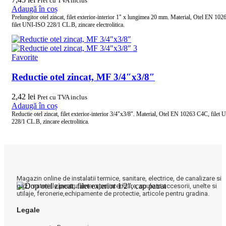
Pret cu TVA inclus
Adaugă în coș
Prelungitor otel zincat, filet exterior-interior 1" x lungimea 20 mm. Material, Otel EN 10
filet UNI-ISO 228/1 CL.B, zincare electrolitica.
Favorite
Reductie otel zincat, MF 3/4″x3/8″
2,42
lei
Pret cu TVA inclus
Adaugă în coș
Reductie otel zincat, filet exterior-interior 3/4"x3/8". Material, Otel EN 10263 C4C, filet
228/1 CL.B, zincare electrolitica.
Magazin online de instalatii termice, sanitare, electrice, de canalizare si
gaz, materiale pentru amenajari interioare, scule si accesorii, unelte si
utilaje, feronerie,echipamente de protectie, articole pentru gradina.
Legale