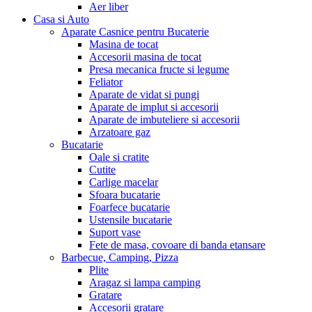
Aer liber
Casa si Auto
Aparate Casnice pentru Bucaterie
Masina de tocat
Accesorii masina de tocat
Presa mecanica fructe si legume
Feliator
Aparate de vidat si pungi
Aparate de implut si accesorii
Aparate de imbuteliere si accesorii
Arzatoare gaz
Bucatarie
Oale si cratite
Cutite
Carlige macelar
Sfoara bucatarie
Foarfece bucatarie
Ustensile bucatarie
Suport vase
Fete de masa, covoare di banda etansare
Barbecue, Camping, Pizza
Plite
Aragaz si lampa camping
Gratare
Accesorii gratare