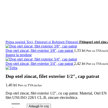
Faceți click pentru a mări
Prima pagină
Tevi, Fitinguri si Robineti
Fitinguri
Fitinguri otel zinc
Dop otel zincat, filet exterior 3/8", cap patrat
1,33
lei
Pret cu TVA incl
Inapoi la produse
Dop otel zincat, filet exterior 3/4", cap patrat
2,42
lei
Pret cu TVA incl
Dop otel zincat, filet exterior 1/2″, cap patrat
1,40
lei
Pret cu TVA inclus
Dop otel zincat, filet exterior 1/2″, cu cap patrat. Material, Otel 
filet UNI-ISO 228/1 CL.B, zincare electrolitica.
Adaugă în coș