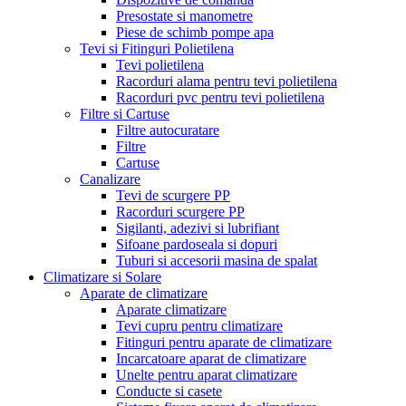
Presostate si manometre
Piese de schimb pompe apa
Tevi si Fitinguri Polietilena
Tevi polietilena
Racorduri alama pentru tevi polietilena
Racorduri pvc pentru tevi polietilena
Filtre si Cartuse
Filtre autocuratare
Filtre
Cartuse
Canalizare
Tevi de scurgere PP
Racorduri scurgere PP
Sigilanti, adezivi si lubrifiant
Sifoane pardoseala si dopuri
Tuburi si accesorii masina de spalat
Climatizare si Solare
Aparate de climatizare
Aparate climatizare
Tevi cupru pentru climatizare
Fitinguri pentru aparate de climatizare
Incarcatoare aparat de climatizare
Unelte pentru aparat climatizare
Conducte si casete