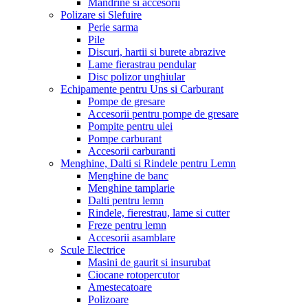
Mandrine si accesorii
Polizare si Slefuire
Perie sarma
Pile
Discuri, hartii si burete abrazive
Lame fierastrau pendular
Disc polizor unghiular
Echipamente pentru Uns si Carburant
Pompe de gresare
Accesorii pentru pompe de gresare
Pompite pentru ulei
Pompe carburant
Accesorii carburanti
Menghine, Dalti si Rindele pentru Lemn
Menghine de banc
Menghine tamplarie
Dalti pentru lemn
Rindele, fierestrau, lame si cutter
Freze pentru lemn
Accesorii asamblare
Scule Electrice
Masini de gaurit si insurubat
Ciocane rotopercutor
Amestecatoare
Polizoare