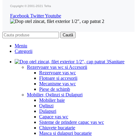
Copyright © 2001-2021 Tefra
Facebook
Twitter
Youtube
Caută
Meniu
Categorii
Sanitare
Rezervoare vas wc si Accesorii
Rezervoare vas wc
Flotoare si accesorii
Mecanisme vas wc
Piese de schimb
Mobilier, Oglinzi si Dulapuri
Mobilier baie
Oglinzi
Dulapuri
Capace vas wc
Sisteme de prindere capac vas wc
Chiuvete bucatarie
Masca si dulapuri bucatarie