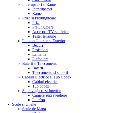
Intrerupatori si Rame
Intrerupatori
Rame
Prize si Prelungitoare
Prize
Prelungitoare
Accesorii TV si telefon
Tester tensiune
Iluminat Interior si Exterior
Becuri
Proiectori
Lanterne
Plafoniere
Baterii si Telecomenzi
Baterii
Telecomenzi si suporti
Cabluri Electrice si Tub Copex
Cabluri electrice
Tub copex
Supraveghere si Interfon
Camere supraveghere
Interfon
Scule si Unelte
Scule de Mana