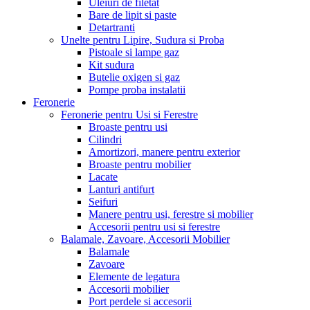
Uleiuri de filetat
Bare de lipit si paste
Detartranti
Unelte pentru Lipire, Sudura si Proba
Pistoale si lampe gaz
Kit sudura
Butelie oxigen si gaz
Pompe proba instalatii
Feronerie
Feronerie pentru Usi si Ferestre
Broaste pentru usi
Cilindri
Amortizori, manere pentru exterior
Broaste pentru mobilier
Lacate
Lanturi antifurt
Seifuri
Manere pentru usi, ferestre si mobilier
Accesorii pentru usi si ferestre
Balamale, Zavoare, Accesorii Mobilier
Balamale
Zavoare
Elemente de legatura
Accesorii mobilier
Port perdele si accesorii