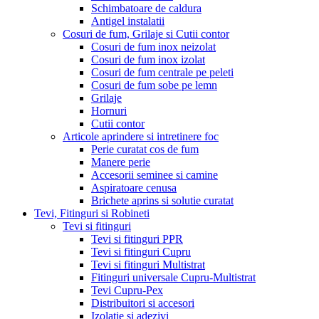
Schimbatoare de caldura
Antigel instalatii
Cosuri de fum, Grilaje si Cutii contor
Cosuri de fum inox neizolat
Cosuri de fum inox izolat
Cosuri de fum centrale pe peleti
Cosuri de fum sobe pe lemn
Grilaje
Hornuri
Cutii contor
Articole aprindere si intretinere foc
Perie curatat cos de fum
Manere perie
Accesorii seminee si camine
Aspiratoare cenusa
Brichete aprins si solutie curatat
Tevi, Fitinguri si Robineti
Tevi si fitinguri
Tevi si fitinguri PPR
Tevi si fitinguri Cupru
Tevi si fitinguri Multistrat
Fitinguri universale Cupru-Multistrat
Tevi Cupru-Pex
Distribuitori si accesori
Izolatie si adezivi