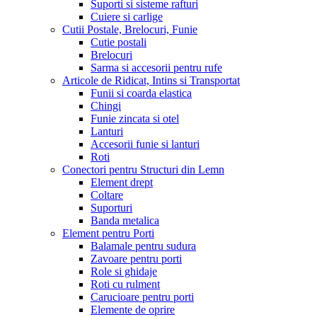
Suporti si sisteme rafturi
Cuiere si carlige
Cutii Postale, Brelocuri, Funie
Cutie postali
Brelocuri
Sarma si accesorii pentru rufe
Articole de Ridicat, Intins si Transportat
Funii si coarda elastica
Chingi
Funie zincata si otel
Lanturi
Accesorii funie si lanturi
Roti
Conectori pentru Structuri din Lemn
Element drept
Coltare
Suporturi
Banda metalica
Element pentru Porti
Balamale pentru sudura
Zavoare pentru porti
Role si ghidaje
Roti cu rulment
Carucioare pentru porti
Elemente de oprire