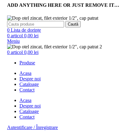
ADD ANYTHING HERE OR JUST REMOVE IT…
Caută
0
Lista de dorințe
0
articol
0,00
lei
Meniu
0
articol
0,00
lei
Produse
Acasa
Despre noi
Cataloage
Contact
Acasa
Despre noi
Cataloage
Contact
Autentificare / Înregistrare