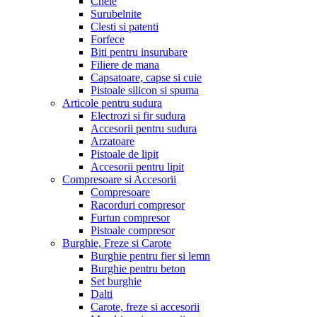
Cheie
Surubelnite
Clesti si patenti
Forfece
Biti pentru insurubare
Filiere de mana
Capsatoare, capse si cuie
Pistoale silicon si spuma
Articole pentru sudura
Electrozi si fir sudura
Accesorii pentru sudura
Arzatoare
Pistoale de lipit
Accesorii pentru lipit
Compresoare si Accesorii
Compresoare
Racorduri compresor
Furtun compresor
Pistoale compresor
Burghie, Freze si Carote
Burghie pentru fier si lemn
Burghie pentru beton
Set burghie
Dalti
Carote, freze si accesorii