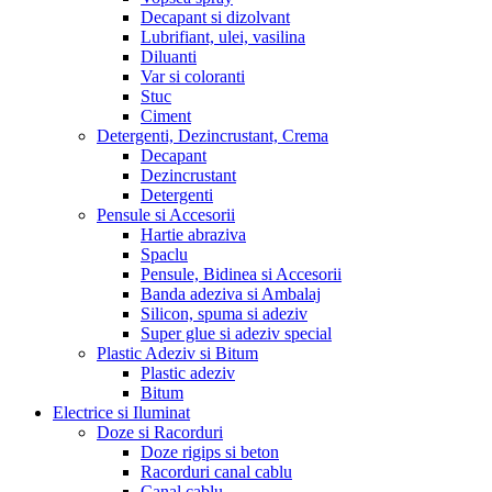
Decapant si dizolvant
Lubrifiant, ulei, vasilina
Diluanti
Var si coloranti
Stuc
Ciment
Detergenti, Dezincrustant, Crema
Decapant
Dezincrustant
Detergenti
Pensule si Accesorii
Hartie abraziva
Spaclu
Pensule, Bidinea si Accesorii
Banda adeziva si Ambalaj
Silicon, spuma si adeziv
Super glue si adeziv special
Plastic Adeziv si Bitum
Plastic adeziv
Bitum
Electrice si Iluminat
Doze si Racorduri
Doze rigips si beton
Racorduri canal cablu
Canal cablu