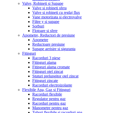
Valve, Robineti si Supape
Valve si robineti sfera
Valve si robineti cu reglaj flux
Vane motorizata si electrovalve
Filtre y si supape
Sorburi
Flotoare si sfere
Apometre, Reductori de presiune
Apometre
Reductoare presiune
Supape aerisire si siguranta
Fitinguri
Racorduri 3 piese
Fitinguri alama
Fitinguri alama cromate
Fitinguri otel zincat
Stuturi prelungitor otel zincat
Fitinguri zincate
Racorduri electroizolante
Flexibile Apa, Gaz si Fitinguri
Racorduri flexibile
Regulator pentru gaz
Racorduri pentru gaz
Manometre pentru gaz
Tuburi flexibile si racorduri apa