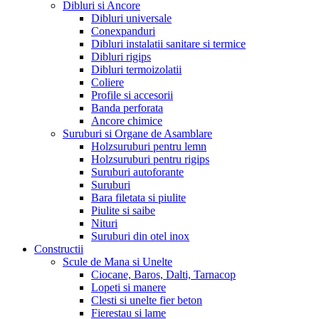
Dibluri si Ancore
Dibluri universale
Conexpanduri
Dibluri instalatii sanitare si termice
Dibluri rigips
Dibluri termoizolatii
Coliere
Profile si accesorii
Banda perforata
Ancore chimice
Suruburi si Organe de Asamblare
Holzsuruburi pentru lemn
Holzsuruburi pentru rigips
Suruburi autoforante
Suruburi
Bara filetata si piulite
Piulite si saibe
Nituri
Suruburi din otel inox
Constructii
Scule de Mana si Unelte
Ciocane, Baros, Dalti, Tarnacop
Lopeti si manere
Clesti si unelte fier beton
Fierestau si lame