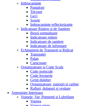
Imbracaminte
Pantaloni
Tricouri
Geci
Sosete
Imbracaminte reflectorizante
Indicatoare Rutiere si de Santiere
Benzi semnalizare
Indicatoare rutiere
Indicatoare de santiere
Indicatoare de informare
Echipament de Transport si Ridicat
Transpalet
Palan
Carucioare
Organizatoare si Cutie Scule
Cutie portscule
Cutie feronerie
Genti dulgher
Organizatoare, panouri si carlige
Rafturi, dulapuri si vestiare
Amenajare Interioara
Vopsele, Var, Pigmenti si Lubrifiant
Vopsea
Vopsea spray