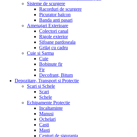
Sisteme de scurgere
Racorduri de scurgere
Picurator balcon
Banda anti pasari
Amenajari Exterioare
Colectori canal
Rigole exterior
Sifoane pardoseala
Grilaj cu cadru
Cuie si Sarma
Cuie
Bobinute fir
Fir
Decofrant, Bitum
Depozitare, Transport si Protectie
Scari si Schele
Scari
Schele
Echipamente Protectie
Incaltaminte
Manusi
Ochelari
Casti
Masti
Centuri de siguranta