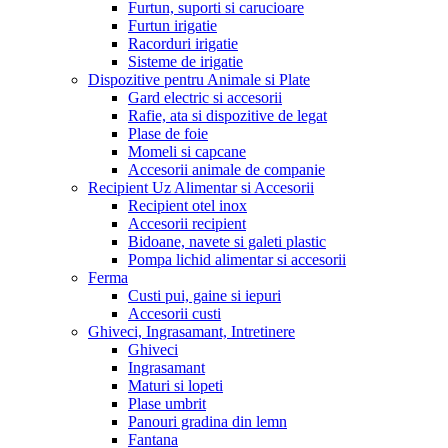
Furtun, suporti si carucioare
Furtun irigatie
Racorduri irigatie
Sisteme de irigatie
Dispozitive pentru Animale si Plate
Gard electric si accesorii
Rafie, ata si dispozitive de legat
Plase de foie
Momeli si capcane
Accesorii animale de companie
Recipient Uz Alimentar si Accesorii
Recipient otel inox
Accesorii recipient
Bidoane, navete si galeti plastic
Pompa lichid alimentar si accesorii
Ferma
Custi pui, gaine si iepuri
Accesorii custi
Ghiveci, Ingrasamant, Intretinere
Ghiveci
Ingrasamant
Maturi si lopeti
Plase umbrit
Panouri gradina din lemn
Fantana