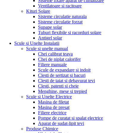
Sisteme fixare aparat de climatizare
Ventilatoare si racitoare
Kituri Solare
Sisteme circulatie naturala
Sisteme circulatie forzat
Supape solar
Tuburi flexibile si racorduri solare
Antigel solar
Scule si Unelte Instalatii
Scule si unelte manual
Chei calibrat teava
Chei de niplat calorifer
Filiere manuale
Scule de expandare si indoit
Clesti de sertizat si bacuri
Clesti de taiat si debavurat tevi
Clesti, patenti si cheie
Menghine, mese si trepied
Scule si Unelte Electrice
Masina de filetat
Masina de presat
Filiere electrice
Pompe de curatat si spalat electrice
Aparat de sudat-lipit tevi
Produse Chimice