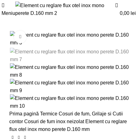
0
0
Meniu
0,00
lei
Faceți click pentru a mări
Prima pagină
Termice
Cosuri de fum, Grilaje si Cutii
contor
Cosuri de fum inox neizolat
Element cu reglare
flux otel inox mono perete D.160 mm