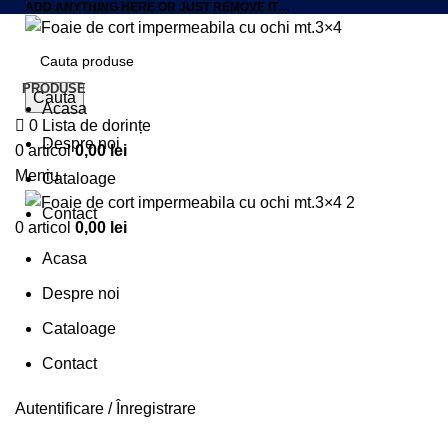
ADD ANYTHING HERE OR JUST REMOVE IT…
PRODUSE
Caută
Acasa
0
Lista de dorințe
VÎND
Despre noi
UT
0
articol
0,00
lei
Meniu
Cataloage
Contact
0
articol
0,00
lei
Acasa
Despre noi
Cataloage
Contact
Autentificare / Înregistrare