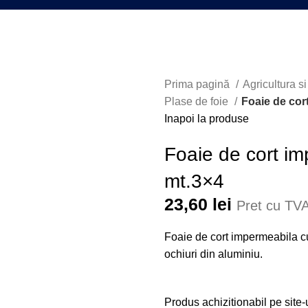
Prima pagină
Agricultura s
Plase de foie
Foaie de cor
Inapoi la produse
Foaie de cort im
mt.3×4
23,60
lei
Pret cu TVA
Foaie de cort impermeabila cu
ochiuri din aluminiu.
Produs achizitionabil pe site-