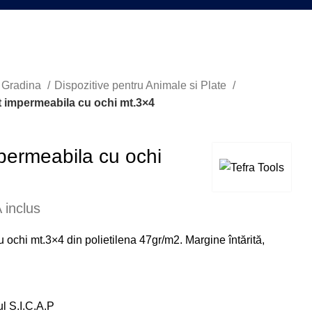
i Gradina
Dispozitive pentru Animale si Plate
t impermeabila cu ochi mt.3×4
permeabila cu ochi
 inclus
 ochi mt.3×4 din polietilena 47gr/m2. Margine întărită,
ul S.I.C.A.P