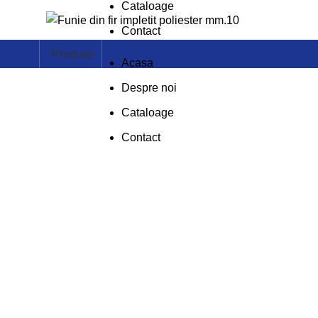
Cataloage
Contact
Produse
Acasa
Despre noi
Cataloage
Contact
Faceți click pentru a mări