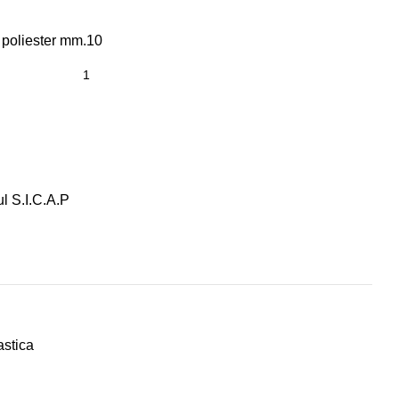
it poliester mm.10
ul S.I.C.A.P
astica