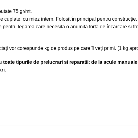
utate 75 gr/mt.
xe cuplate, cu miez intern. Folosit în principal pentru construcți
iale pentru legarea care necesită o anumită forță de încărcare și f
ectați vor corespunde kg de produs pe care îl veți primi. (1 kg ap
oate tipurile de prelucrari si reparatii: de la scule manuale 
ri.