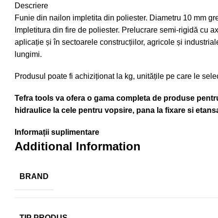
Descriere
Funie din nailon impletita din poliester. Diametru 10 mm gre
Impletitura din fire de poliester. Prelucrare semi-rigidă cu a
aplicație și în sectoarele construcțiilor, agricole și industr
lungimi.
Produsul poate fi achiziționat la kg, unitățile pe care le sel
Tefra tools va ofera o gama completa de produse pentru t
hidraulice la cele pentru vopsire, pana la fixare si etansa
Informații suplimentare
Additional Information
BRAND
TIP PRODUS