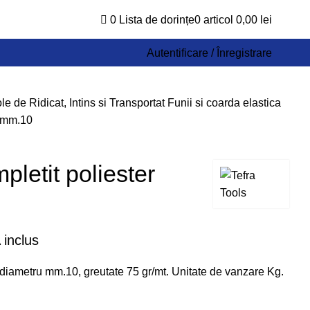
0
Lista de dorințe
0
articol
0,00
lei
Autentificare / Înregistrare
ole de Ridicat, Intins si Transportat
Funii si coarda elastica
r mm.10
mpletit poliester
 inclus
er diametru mm.10, greutate 75 gr/mt. Unitate de vanzare Kg.