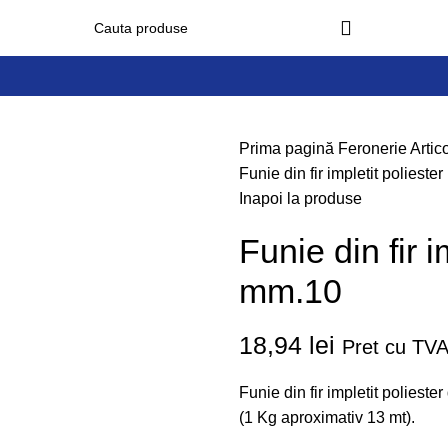
Prima pagină
Feronerie
Artic
Funie din fir impletit polieste
Inapoi la produse
Funie din fir i
mm.10
18,94
lei
Pret cu TVA
Funie din fir impletit poliest
(1 Kg aproximativ 13 mt).