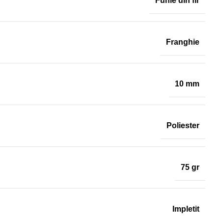
Funie din fir
Franghie
10 mm
Poliester
75 gr
Impletit