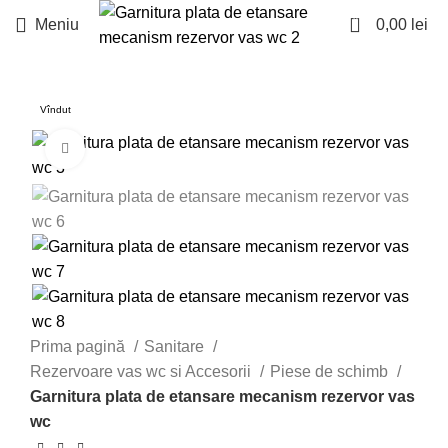
0
Meniu
0,00
lei
Vîndut
Faceți click pentru a mări
Prima pagină
Sanitare
Rezervoare vas wc si Accesorii
Piese de schimb
Garnitura plata de etansare mecanism rezervor vas
wc