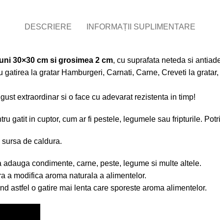
DESCRIERE
INFORMAȚII SUPLIMENTARE
siuni 30×30 cm si grosimea 2 cm
, cu suprafata neteda si antiad
 gatirea la gratar Hamburgeri, Carnati, Carne, Creveti la gratar, 
gust extraordinar si o face cu adevarat rezistenta in timp!
 gatit in cuptor, cum ar fi pestele, legumele sau fripturile. Potriv
e sursa de caldura.
a a adauga condimente, carne, peste, legume si multe altele.
ara a modifica aroma naturala a alimentelor.
nd astfel o gatire mai lenta care sporeste aroma alimentelor.