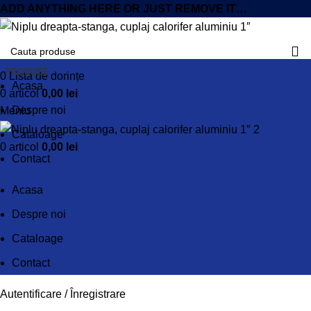
ADD ANYTHING HERE OR JUST REMOVE IT…
PRODUSE
0
Lista de dorințe
Acasa
0
articol
0,00
lei
Despre noi
Meniu
Cataloage
0
articol
0,00
lei
Contact
Acasa
Despre noi
Cataloage
Contact
Autentificare / Înregistrare