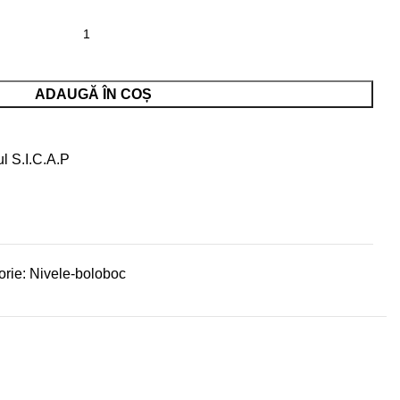
 aluminiu 3 bule cm.60 hobby
ADAUGĂ ÎN COȘ
ul S.I.C.A.P
rie:
Nivele-boloboc