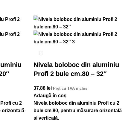
luminiu
Nivela boloboc din aluminiu
 20″
Profi 2 bule cm.80 – 32″
37,88
lei
8
Pret cu TVA inclus
Adaugă în coș
A
Profi cu 2
Nivela boloboc din aluminiu Profi cu 2
N
 orizontală
bule cm.80, pentru măsurare orizontală
b
si verticală.
o