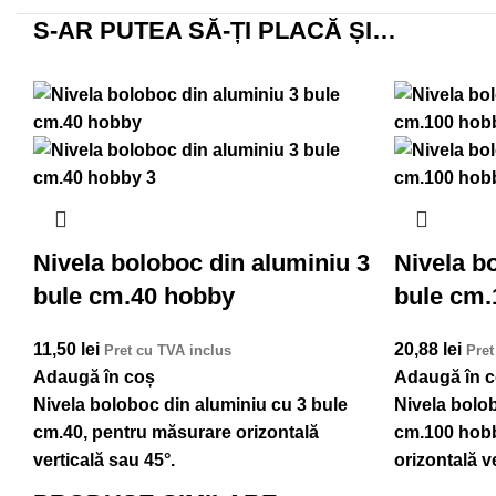
S-AR PUTEA SĂ-ȚI PLACĂ ȘI…
Nivela boloboc din aluminiu 3
Nivela b
bule cm.40 hobby
bule cm.
11,50
lei
20,88
lei
Pret cu TVA inclus
Pret
Adaugă în coș
Adaugă în 
Nivela boloboc din aluminiu cu 3 bule
Nivela bolo
cm.40, pentru măsurare orizontală
cm.100 hobb
verticală sau 45°.
orizontală v