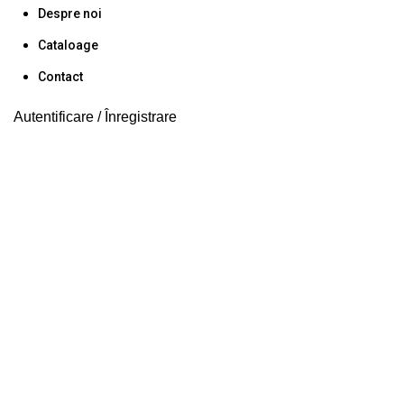
Despre noi
Cataloage
Contact
Autentificare / Înregistrare
Faceți click pentru a mări