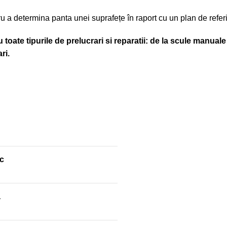
u a determina panta unei suprafețe în raport cu un plan de referi
oate tipurile de prelucrari si reparatii: de la scule manuale 
ri.
c
a