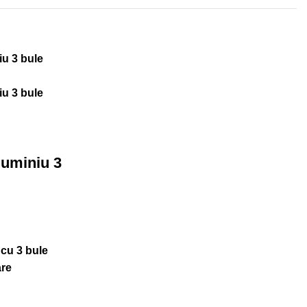
luminiu 3
 cu 3 bule
are