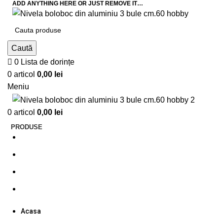
ADD ANYTHING HERE OR JUST REMOVE IT…
Caută
0
Lista de dorințe
0
articol
0,00
lei
Meniu
0
articol
0,00
lei
PRODUSE
Acasa
Despre noi
Cataloage
Contact
Acasa