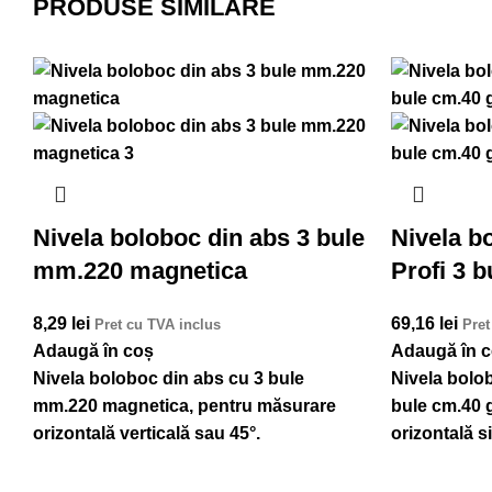
PRODUSE SIMILARE
Nivela boloboc din abs 3 bule
Nivela b
mm.220 magnetica
Profi 3 
8,29
lei
69,16
lei
Pret cu TVA inclus
Pret
Adaugă în coș
Adaugă în 
Nivela boloboc din abs cu 3 bule
Nivela bolob
mm.220 magnetica, pentru măsurare
bule cm.40 
orizontală verticală sau 45°.
orizontală si