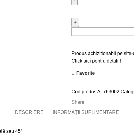
Cantitate Nivela boloboc din
Produs achizitionabil pe site-
Click aici pentru detalii!
Favorite
Cod produs
A1763002
Catego
Share:
DESCRIERE
INFORMAȚII SUPLIMENTARE
ală sau 45°.