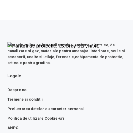
tal
Magazin online de instalatii termice, sanitare, electrice, de
canalizare si gaz, materiale pentru amenajari interioare, scule si
accesorii, unelte si utilaje, feronerie,echipamente de protectie,
articole pentru gradina.
Legale
Despre noi
Termene si conditii
Prelucrarea datelor cu caracter personal
Politica de utilizare Cookie-uri
ANPC