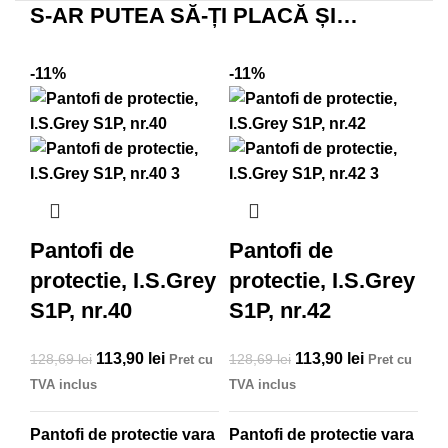
S-AR PUTEA SĂ-ȚI PLACĂ ȘI…
-11%
-11%
-1
Pantofi de
Pantofi de
P
protectie, I.S.Grey
protectie, I.S.Grey
pr
S1P, nr.40
S1P, nr.42
S
Prețul inițial a
113,90
lei
Prețul
Prețul inițial a
113,90
lei
Prețul
128,69
lei
128,69
lei
12
Pret cu
Pret cu
fost: 128,69 lei.
curent
fost: 128,69 lei.
curent
TVA inclus
TVA inclus
TV
este:
este:
113,90 lei.
113,90 lei.
Pantofi de protectie vara
Pantofi de protectie vara
Pa