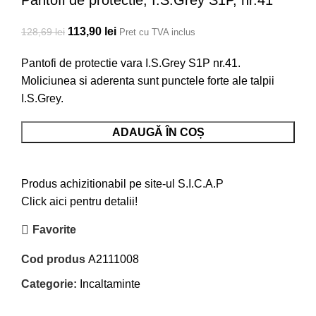
Prețul inițial a fost: 128,69 lei.
113,90
lei
Prețul curent este: 113,90 lei.
128,69
lei
Pret cu TVA inclus
Pantofi de protectie vara I.S.Grey S1P nr.41.
Moliciunea si aderenta sunt punctele forte ale talpii
I.S.Grey.
Cantitate Pantofi de protectie, I.S.Grey S1P, nr.41
ADAUGĂ ÎN COȘ
Produs achizitionabil pe site-ul S.I.C.A.P
Click aici pentru detalii!
Favorite
Cod produs
A2111008
Categorie:
Incaltaminte