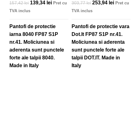
Prețul inițial a
139,34
lei
Prețul
Prețul inițial a
253,94
lei
Prețul
157,42
lei
303,77
lei
Pret cu
Pret cu
fost: 157,42 lei.
curent
fost: 303,77 lei.
curent
TVA inclus
TVA inclus
este:
este:
139,34 lei.
253,94 lei.
Pantofi de protectie
Pantofi de protectie vara
iarna 8040 FP87 S1P
Dot.It FP87 S1P nr.41.
nr.41. Moliciunea si
Moliciunea si aderenta
aderenta sunt punctele
sunt punctele forte ale
P
forte ale talpii 8040.
talpii DOT.IT.
Made in
pr
Made in Italy
Italy
S
20
TV
Pa
Is
Mo
su