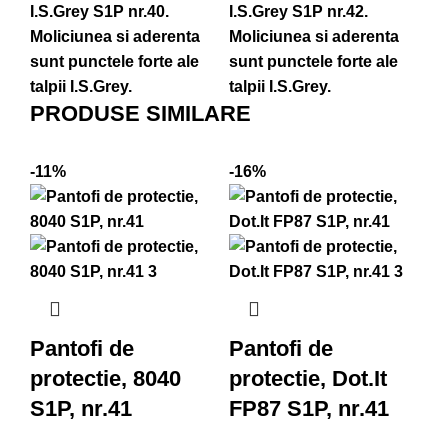
I.S.Grey S1P nr.40.
I.S.Grey S1P nr.42.
I.
Moliciunea si aderenta
Moliciunea si aderenta
Mo
sunt punctele forte ale
sunt punctele forte ale
su
talpii I.S.Grey.
talpii I.S.Grey.
tal
PRODUSE SIMILARE
-11%
-16%
-1
Pantofi de
Pantofi de
protectie, 8040
protectie, Dot.It
S1P, nr.41
FP87 S1P, nr.41