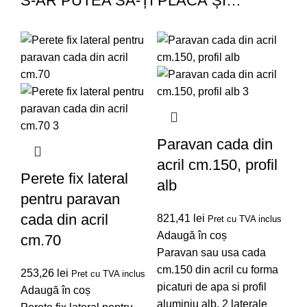
S-AR PUTEA SĂ-ȚI PLACĂ ȘI…
Paravan cada din
P
acril cm.150, profil
ac
Perete fix lateral
alb
al
pentru paravan
cada din acril
821,41
lei
85
Pret cu TVA inclus
Adaugă în coș
Ad
cm.70
Paravan sau usa cada
Pa
cm.150 din acril cu forma
cm
253,26
lei
Pret cu TVA inclus
picaturi de apa si profil
pic
Adaugă în coș
aluminiu alb, 2 laterale
al