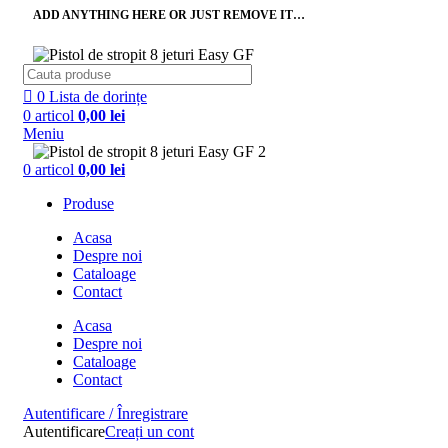
ADD ANYTHING HERE OR JUST REMOVE IT…
0
Lista de dorințe
0
articol
0,00
lei
Meniu
0
articol
0,00
lei
Produse
Acasa
Despre noi
Cataloage
Contact
Acasa
Despre noi
Cataloage
Contact
Autentificare / Înregistrare
Autentificare
Creați un cont