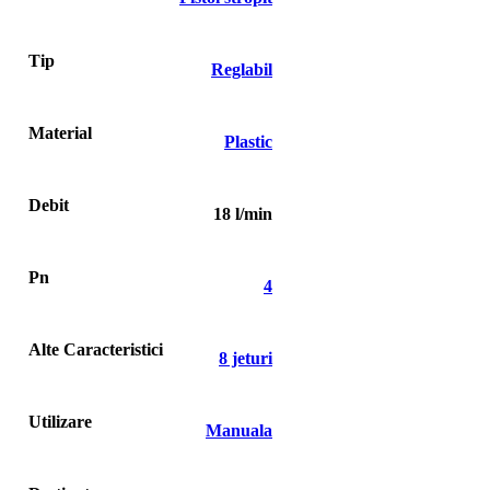
Tip
Reglabil
Material
Plastic
Debit
18 l/min
Pn
4
Alte Caracteristici
8 jeturi
Utilizare
Manuala