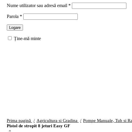
Nume utilizator sau adresă email
*
Parola
*
Logare
Ține-mă minte
-11%
Faceți click pentru a mări
Prima pagină
Agricultura si Gradina
Pompe Manuale, Tub si R
Pistol de stropit 8 jeturi Easy GF