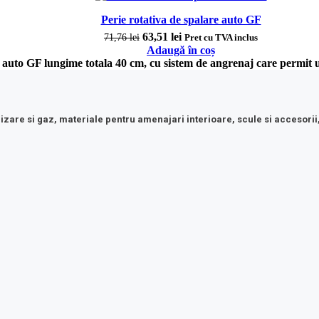
Perie rotativa de spalare auto GF
Prețul inițial a fost: 71,76 lei.
63,51
lei
Prețul curent este: 63,51 lei.
71,76
lei
Pret cu TVA inclus
Adaugă în coș
 auto GF lungime totala 40 cm, cu sistem de angrenaj care permit uti
lizare si gaz, materiale pentru amenajari interioare, scule si accesorii