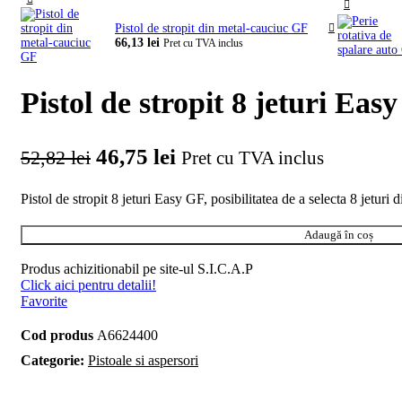
Pistol de stropit din metal-cauciuc GF
66,13
lei
Pret cu TVA inclus
Pistol de stropit 8 jeturi Eas
Prețul inițial a fost: 52,82 lei.
46,75
lei
Prețul curent este: 46,75 
52,82
lei
Pret cu TVA inclus
Pistol de stropit 8 jeturi Easy GF, posibilitatea de a selecta 8 jeturi di
Adaugă în coș
Produs achizitionabil pe site-ul S.I.C.A.P
Click aici pentru detalii!
Favorite
Cod produs
A6624400
Categorie:
Pistoale si aspersori