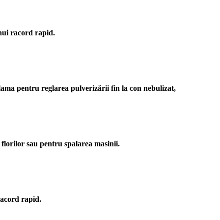
nui racord rapid.
F
lama pentru reglarea pulverizării fin la con nebulizat,
F
 florilor sau pentru spalarea masinii.
F
racord rapid.
F