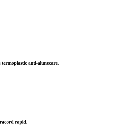
F
e termoplastic anti-alunecare.
F
 racord rapid.
F