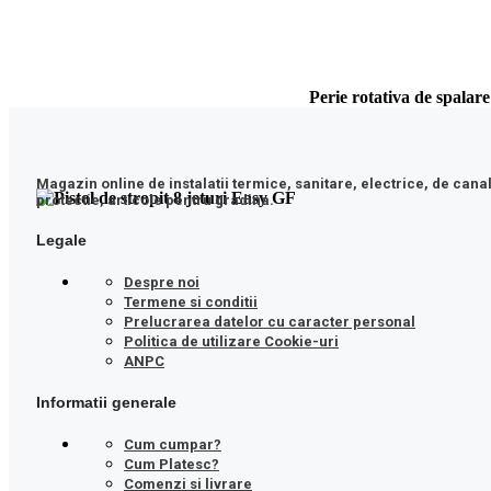
Perie rotativa de spalare
Magazin online de instalatii termice, sanitare, electrice, de cana
protectie, articole pentru gradina.
Legale
Despre noi
Termene si conditii
Prelucrarea datelor cu caracter personal
Politica de utilizare Cookie-uri
ANPC
Informatii generale
Cum cumpar?
Cum Platesc?
Comenzi si livrare