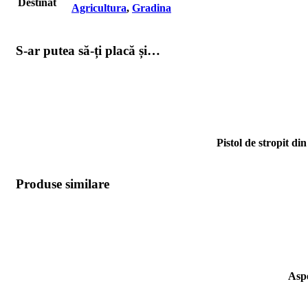
Destinat
Agricultura
,
Gradina
S-ar putea să-ți placă și…
Pistol de stropit di
Produse similare
Aspe