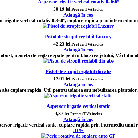
Aspersor irigatie vertical rotativ 0-360°
30,19
lei
Pret cu TVA inclus
Adaugă în coș
r irigatie vertical rotativ 0-360°, cuplare rapida prin intermediu u
Pistol de stropit reglabil Luxury
42,23
lei
Pret cu TVA inclus
Adaugă în coș
 robust, maneta de reglare spate pentru blocarea jetului, Vârf din a
Pistol de stropit reglabil din abs
17,91
lei
Pret cu TVA inclus
Adaugă în coș
in abs,cuplare rapida. Util pentru udarea sau nebulizarea plantelor,
Aspersor irigatie vertical static
9,87
lei
Pret cu TVA inclus
Adaugă în coș
ersor irigatie vertical static, cuplare rapida prin intermediu unui 
-11%