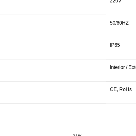
220V
50/60HZ
IP65
Interior / Ext
CE, RoHs