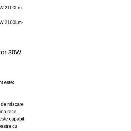
zor 30W
nt este:
r de miscare
na rece,
este capabil
astra cu