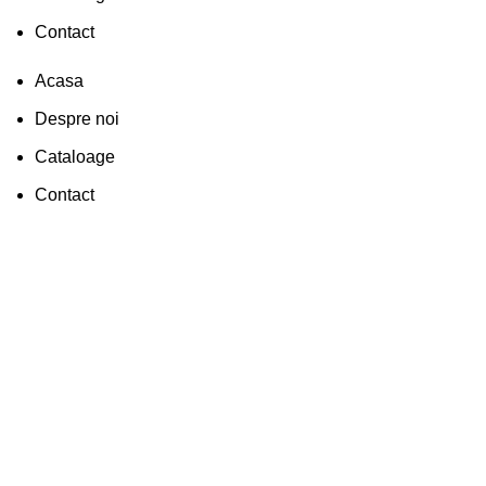
Contact
Acasa
Despre noi
Cataloage
Contact
-21%
Faceți click pentru a mări