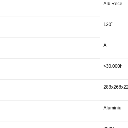
Alb Rece
120˚
A
>30.000h
283x268x2
Aluminiu