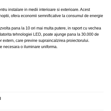
ru instalare in medii interioare si exterioare. Acest
 a noptii, ofera economii semnificative la consumul de energie
ezvolta pana la 10 ori mai multa putere, in raport cu vechea
 datorita tehnologiei LED, poate ajunge pana la 30.000 de
tor extern, care previne supraincalzirea proiectorului.
ste necesara o iluminare uniforma.
d