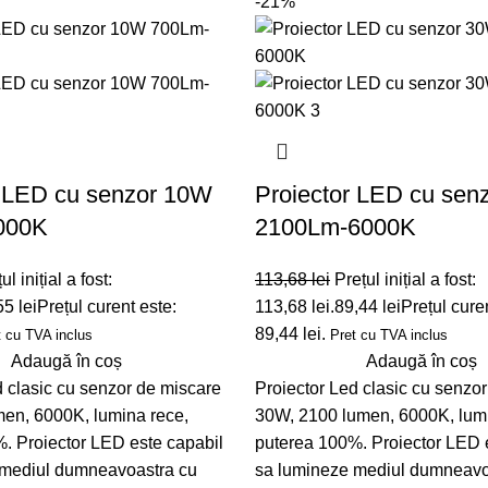
-21%
r LED cu senzor 10W
Proiector LED cu sen
000K
2100Lm-6000K
ul inițial a fost:
113,68
lei
Prețul inițial a fost:
55
lei
Prețul curent este:
113,68 lei.
89,44
lei
Prețul cure
89,44 lei.
t cu TVA inclus
Pret cu TVA inclus
Adaugă în coș
Adaugă în coș
d clasic cu senzor de miscare
Proiector Led clasic cu senzo
en, 6000K, lumina rece,
30W, 2100 lumen, 6000K, lumi
. Proiector LED este capabil
puterea 100%. Proiector LED 
 mediul dumneavoastra cu
sa lumineze mediul dumneavo