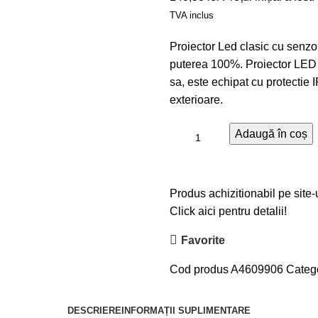
TVA inclus
Proiector Led clasic cu senz
puterea 100%. Proiector LED
sa, este echipat cu protectie I
exterioare.
Adaugă în coș
Produs achizitionabil pe site-
Click aici pentru detalii!
Favorite
Cod produs
A4609906
Catego
DESCRIERE
INFORMAȚII SUPLIMENTARE