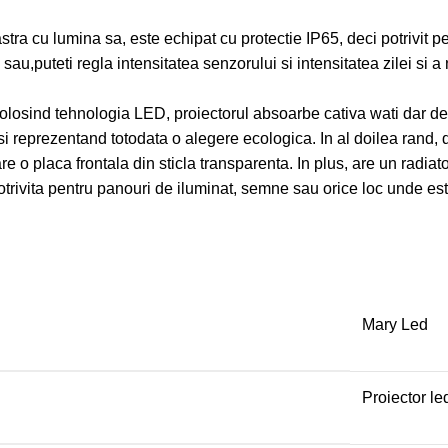
cu lumina sa, este echipat cu protectie IP65, deci potrivit pent
sau,puteti regla intensitatea senzorului si intensitatea zilei si
. Folosind tehnologia LED, proiectorul absoarbe cativa wati dar d
i reprezentand totodata o alegere ecologica. In al doilea rand,
are o placa frontala din sticla transparenta. In plus, are un radia
potrivita pentru panouri de iluminat, semne sau orice loc unde e
Mary Led
Proiector le