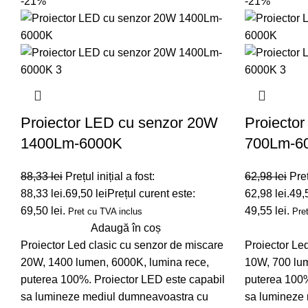
-21%
-21%
Proiector LED cu senzor 20W
Proiecto
1400Lm-6000K
700Lm-6
88,33
lei
Prețul inițial a fost:
62,98
lei
Preț
88,33 lei.
69,50
lei
Prețul curent este:
62,98 lei.
49,
69,50 lei.
49,55 lei.
Pret cu TVA inclus
Pre
Adaugă în coș
Proiector Led clasic cu senzor de miscare
Proiector Le
20W, 1400 lumen, 6000K, lumina rece,
10W, 700 lum
puterea 100%. Proiector LED este capabil
puterea 100%
sa lumineze mediul dumneavoastra cu
sa lumineze