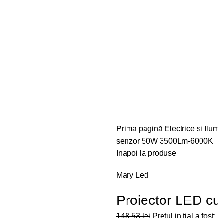
Autentificare / Înregistrare
Prima pagină
Electrice si Ilu
senzor 50W 3500Lm-6000K
Inapoi la produse
Mary Led
Proiector LED 
148,53
lei
Prețul inițial a fost: