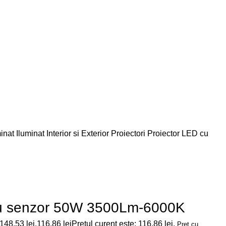
minat
Iluminat Interior si Exterior
Proiectori
Proiector LED cu
cu senzor 50W 3500Lm-6000K
 148,53 lei.
116,86
lei
Prețul curent este: 116,86 lei.
Pret cu