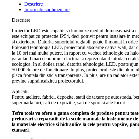
Descriere
Informații suplimentare
Descriere
Proiector LED este capabil sa lumineze mediul dumneavoastra cu
este echipat cu protectie IP54, deci potrivit pentru instalare in med
si exterioare. Datorita suportului reglabil, poate fi montat in orice
Folosind tehnologia LED, proiectorul absoarbe cativa wati, dar 
la 10 ori mai multa putere, in raport cu vechea tehnologie cu hal
garantand mari economii la factura si reprezentand totodata o ale
ecologica. In al doilea rand, datorita tehnologiei LED, poate ajun
50.000 de ore de functionare. In plus, proiectorul este din alumini
placa frontala din sticla transparenta. In plus, are un radiator exte
previne supraincalzirea proiectorului.
Aplicatii
Pentru ateliere, fabrici, depozite, statii de taxare pe autostrada, be
supermarketuri, sali de expozitie, sali de sport si alte locuri.
Tefra tools va ofera o gama completa de produse pentru toate
prelucrari si reparatii: de la scule manuale la instrumente d
la materiale electrice si hidraulice la cele pentru vopsire, pana
etansari.