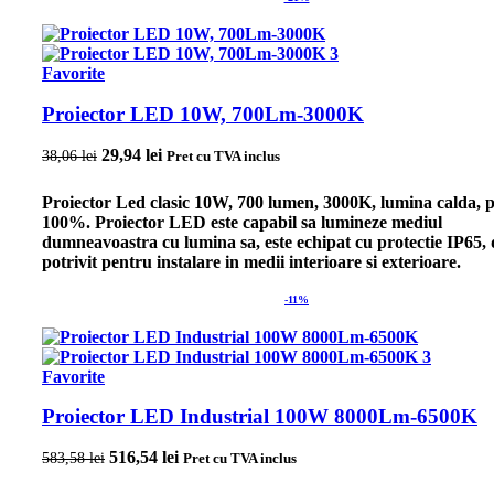
Favorite
Proiector LED 10W, 700Lm-3000K
Prețul inițial a fost: 38,06 lei.
29,94
lei
Prețul curent este: 29,94 lei.
38,06
lei
Pret cu TVA inclus
Proiector Led clasic 10W, 700 lumen, 3000K, lumina calda, 
100%. Proiector LED este capabil sa lumineze mediul
dumneavoastra cu lumina sa, este echipat cu protectie IP65, 
potrivit pentru instalare in medii interioare si exterioare.
-11%
Favorite
Proiector LED Industrial 100W 8000Lm-6500K
Prețul inițial a fost: 583,58 lei.
516,54
lei
Prețul curent este: 516,54 lei.
583,58
lei
Pret cu TVA inclus