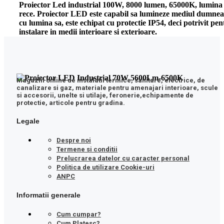
Proiector Led industrial 100W, 8000 lumen, 65000K, lumina
rece. Proiector LED este capabil sa lumineze mediul dumne
cu lumina sa, este echipat cu protectie IP54, deci potrivit pen
instalare in medii interioare si exterioare.
Magazin online de instalatii termice, sanitare, electrice, de
canalizare si gaz, materiale pentru amenajari interioare, scule
si accesorii, unelte si utilaje, feronerie,echipamente de
protectie, articole pentru gradina.
Legale
Despre noi
Termene si conditii
Prelucrarea datelor cu caracter personal
Politica de utilizare Cookie-uri
ANPC
Informatii generale
Cum cumpar?
Cum Platesc?