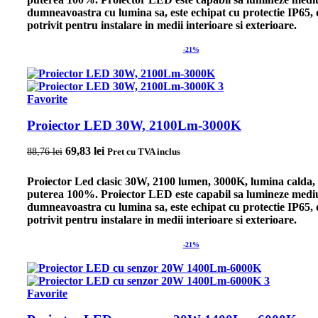
dumneavoastra cu lumina sa, este echipat cu protectie IP65, 
potrivit pentru instalare in medii interioare si exterioare.
-21%
Favorite
Proiector LED 30W, 2100Lm-3000K
Prețul inițial a fost: 88,76 lei.
69,83
lei
Prețul curent este: 69,83 lei.
88,76
lei
Pret cu TVA inclus
Proiector Led clasic 30W, 2100 lumen, 3000K, lumina calda,
puterea 100%. Proiector LED este capabil sa lumineze medi
dumneavoastra cu lumina sa, este echipat cu protectie IP65, 
potrivit pentru instalare in medii interioare si exterioare.
-21%
Favorite