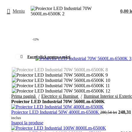
Meniu
0,00
l
-12%
Faceți click pentru a mări
Prima pagină
Electrice si Iluminat
Iluminat Interior si Exteri
Proiector LED Industrial 70W 5600Lm-6500K
Proiector LED Industrial 50W 4000Lm-6500K
Prețul i
248,3
280,54
lei
280,54 
inclus
Inapoi la produse