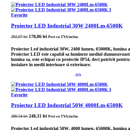
Favorite
Proiector LED Industrial 30W 2400Lm-6500K
Prețul inițial a fost: 202,07 lei.
178,86
lei
Prețul curent este: 178,86 lei.
202,07
lei
Pret cu TVA inclus
Proiector Led industrial 30W, 2400 lumen, 65000K, lumina a
Proiector LED este capabil sa lumineze mediul dumneavoast
lumina sa, este echipat cu protectie IP54, deci potrivit pentru
instalare in medii interioare si exterioare.
-11%
Favorite
Proiector LED Industrial 50W 4000Lm-6500K
Prețul inițial a fost: 280,54 lei.
248,31
lei
Prețul curent este: 248,31 lei.
280,54
lei
Pret cu TVA inclus
Proiector Led industrial 50W, 4000 lumen, 65000K, lumina a