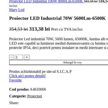
Proiector LED Industrial 100W 8000Lm-6500K
Prețul 
516,
583,58
lei
583,58
inclus
Mary Led
Proiector LED Industrial 70W 5600Lm-6500K
Prețul inițial a fost: 354,53 lei.
313,38
lei
Prețul curent este: 313,38 lei
354,53
lei
Pret cu TVA inclus
Proiector Led industrial 70W, 5600 lumen, 65000K, lumina alb re
LED este capabil sa lumineze mediul dumneavoastra cu lumina sa
protectie IP54, deci potrivit pentru instalare in medii interioare si 
Cantitate Proiector LED Industrial 70W 5600Lm-6500K
Adaugă în coș
Produs achizitionabil pe site-ul S.I.C.A.P
Click aici pentru detalii!
Favorite
Cod produs
A4610006
Categorie:
Proiectori
Share: