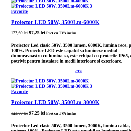
Favorite
Proiector LED 50W, 3500Lm-6000K
Prețul inițial a fost: 123,60 lei.
97,25
lei
Prețul curent este: 97,25 lei.
123,60
lei
Pret cu TVA inclus
Proiector Led clasic 50W, 3500 lumen, 6000K, lumina rece, 
100%. Proiector LED este capabil sa lumineze mediul
dumneavoastra cu lumina sa, este echipat cu protectie IP65, 
potrivit pentru instalare in medii interioare si exterioare.
-21%
Favorite
Proiector LED 50W, 3500Lm-3000K
Prețul inițial a fost: 123,60 lei.
97,25
lei
Prețul curent este: 97,25 lei.
123,60
lei
Pret cu TVA inclus
Proiector Led clasic 50W, 3500 lumen, 3000K, lumina calda,
puterea 100%. Proiector LED este capabil sa lumineze medi