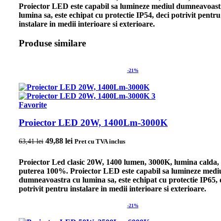
Proiector LED este capabil sa lumineze mediul dumneavoast
lumina sa, este echipat cu protectie IP54, deci potrivit pentru
instalare in medii interioare si exterioare.
Produse similare
-21%
Favorite
Proiector LED 20W, 1400Lm-3000K
Prețul inițial a fost: 63,41 lei.
49,88
lei
Prețul curent este: 49,88 lei.
63,41
lei
Pret cu TVA inclus
Proiector Led clasic 20W, 1400 lumen, 3000K, lumina calda,
puterea 100%. Proiector LED este capabil sa lumineze medi
dumneavoastra cu lumina sa, este echipat cu protectie IP65, 
potrivit pentru instalare in medii interioare si exterioare.
-21%