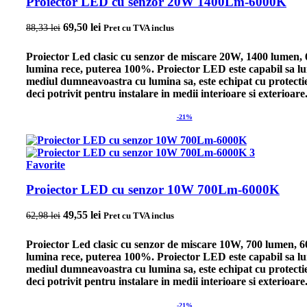
Proiector LED cu senzor 20W 1400Lm-6000K
Prețul inițial a fost: 88,33 lei.
69,50
lei
Prețul curent este: 69,50 lei.
88,33
lei
Pret cu TVA inclus
Proiector Led clasic cu senzor de miscare 20W, 1400 lumen,
lumina rece, puterea 100%. Proiector LED este capabil sa l
mediul dumneavoastra cu lumina sa, este echipat cu protecti
deci potrivit pentru instalare in medii interioare si exterioare
-21%
Favorite
Proiector LED cu senzor 10W 700Lm-6000K
Prețul inițial a fost: 62,98 lei.
49,55
lei
Prețul curent este: 49,55 lei.
62,98
lei
Pret cu TVA inclus
Proiector Led clasic cu senzor de miscare 10W, 700 lumen, 
lumina rece, puterea 100%. Proiector LED este capabil sa l
mediul dumneavoastra cu lumina sa, este echipat cu protecti
deci potrivit pentru instalare in medii interioare si exterioare
-21%