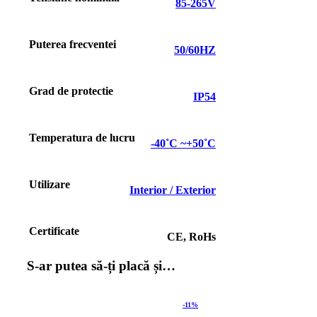
85-265V
Puterea frecventei
50/60HZ
Grad de protectie
IP54
Temperatura de lucru
-40˚C ~+50˚C
Utilizare
Interior / Exterior
Certificate
CE, RoHs
S-ar putea să-ți placă și…
-11%