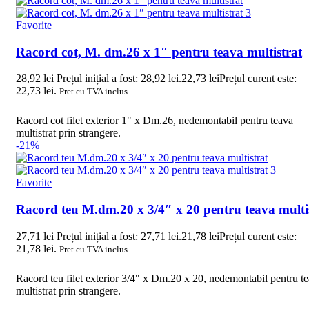
Favorite
Racord cot, M. dm.26 x 1″ pentru teava multistrat
28,92
lei
Prețul inițial a fost: 28,92 lei.
22,73
lei
Prețul curent este:
22,73 lei.
Pret cu TVA inclus
Racord cot filet exterior 1" x Dm.26, nedemontabil pentru teava
multistrat prin strangere.
-21%
Favorite
Racord teu M.dm.20 x 3/4″ x 20 pentru teava multi
27,71
lei
Prețul inițial a fost: 27,71 lei.
21,78
lei
Prețul curent este:
21,78 lei.
Pret cu TVA inclus
Racord teu filet exterior 3/4" x Dm.20 x 20, nedemontabil pentru t
multistrat prin strangere.