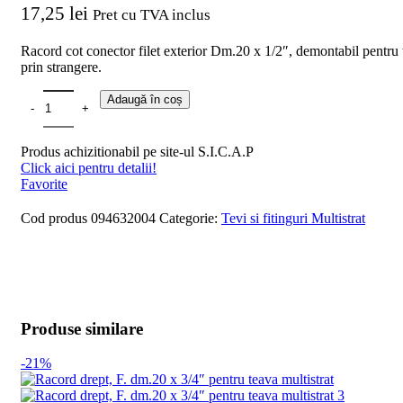
17,25
lei
Pret cu TVA inclus
Racord cot conector filet exterior Dm.20 x 1/2″, demontabil pentru 
prin strangere.
Adaugă în coș
Produs achizitionabil pe site-ul S.I.C.A.P
Click aici pentru detalii!
Favorite
Cod produs
094632004
Categorie:
Tevi si fitinguri Multistrat
Produse similare
-21%