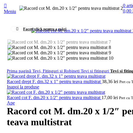
0
arti
0,00
Meniu
Faceți click pentru a mări
Prima pagină
Tevi, Fitinguri si Robineti
Tevi si fitinguri
Tevi si fiti
Racord drept F. dm.32 x 1" pentru teava multistrat
38,36
lei
Pret cu 
Inapoi la produse
Racord cot F. dm.20 x 1/2" pentru teava multistrat
17,00
lei
Pret cu 
Ape
Racord cot M. dm.20 x 1/2″ pe
teava multistrat