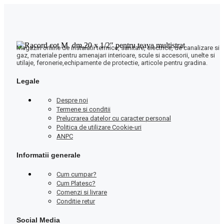
Magazin online de instalatii termice, sanitare, electrice, de canalizare si
gaz, materiale pentru amenajari interioare, scule si accesorii, unelte si
utilaje, feronerie,echipamente de protectie, articole pentru gradina.
Legale
Despre noi
Termene si conditii
Prelucrarea datelor cu caracter personal
Politica de utilizare Cookie-uri
ANPC
Informatii generale
Cum cumpar?
Cum Platesc?
Comenzi si livrare
Conditie retur
Social Media