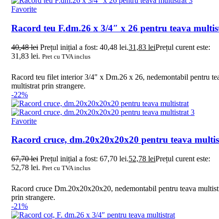
Favorite
Racord teu F.dm.26 x 3/4″ x 26 pentru teava multis
40,48
lei
Prețul inițial a fost: 40,48 lei.
31,83
lei
Prețul curent este:
31,83 lei.
Pret cu TVA inclus
Racord teu filet interior 3/4" x Dm.26 x 26, nedemontabil pentru te
multistrat prin strangere.
-22%
Favorite
Racord cruce, dm.20x20x20x20 pentru teava multis
67,70
lei
Prețul inițial a fost: 67,70 lei.
52,78
lei
Prețul curent este:
52,78 lei.
Pret cu TVA inclus
Racord cruce Dm.20x20x20x20, nedemontabil pentru teava multist
prin strangere.
-21%