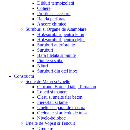
Dibluri termoizolatii
Coliere
Profile si accesorii
Banda perforata
Ancore chimice
Suruburi si Organe de Asamblare
Holzsuruburi pentru lemn
Holzsuruburi pentru rigips
Suruburi autoforante
Suruburi
Bara filetata si piulite
Piulite si saibe
Nituri
Suruburi din otel inox
Constructii
Scule de Mana si Unelte
Ciocane, Baros, Dalti, Tarnacop
Lopeti si manere
Clesti si unelte fier beton
Fierestau si lame
Unelte si aparat de masura
Creioane si articole de trasat
Nivele-boloboc
Unelte de Vopsit si Tencuit
Dreptare