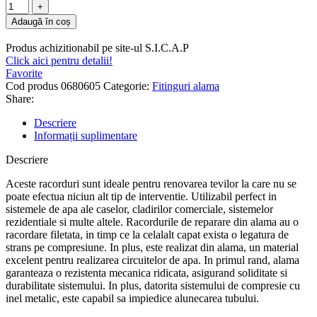
Adaugă în coș
Produs achizitionabil pe site-ul S.I.C.A.P
Click aici pentru detalii!
Favorite
Cod produs
0680605
Categorie:
Fitinguri alama
Share:
Descriere
Informații suplimentare
Descriere
Aceste racorduri sunt ideale pentru renovarea tevilor la care nu se
poate efectua niciun alt tip de interventie. Utilizabil perfect in
sistemele de apa ale caselor, cladirilor comerciale, sistemelor
rezidentiale si multe altele. Racordurile de reparare din alama au o
racordare filetata, in timp ce la celalalt capat exista o legatura de
strans pe compresiune. In plus, este realizat din alama, un material
excelent pentru realizarea circuitelor de apa. In primul rand, alama
garanteaza o rezistenta mecanica ridicata, asigurand soliditate si
durabilitate sistemului. In plus, datorita sistemului de compresie cu
inel metalic, este capabil sa impiedice alunecarea tubului.