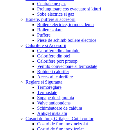
Centrale pe gaz
Prelungitoare cos evacuare si kituri
Sobe electrice si gaz
Boilere, puffere si accesorii
Boilere electrice, termo si lemn
Boilere solare
Puffere
Piese de schimb boilere electrice
Calorifere si Accesorii
Calorifere din aluminiu
Calorifere din otel
Calorifere port prosop
Ventilo convectoare si termostate
Robineti calorifer
Accesorii calorifere
Reglare si Siguranta
Termoreglare
Termostate
Supape de siguranta
Valve anticondens
Schimbatoare de caldura
Antigel instalatii
Cosuri de fum, Grilaje si Cutii contor
Cosuri de fum inox neizolat
Cosuri de fum inox izolat