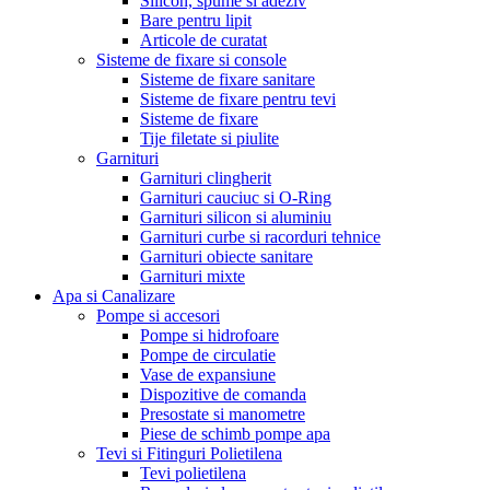
Silicon, spume si adeziv
Bare pentru lipit
Articole de curatat
Sisteme de fixare si console
Sisteme de fixare sanitare
Sisteme de fixare pentru tevi
Sisteme de fixare
Tije filetate si piulite
Garnituri
Garnituri clingherit
Garnituri cauciuc si O-Ring
Garnituri silicon si aluminiu
Garnituri curbe si racorduri tehnice
Garnituri obiecte sanitare
Garnituri mixte
Apa si Canalizare
Pompe si accesori
Pompe si hidrofoare
Pompe de circulatie
Vase de expansiune
Dispozitive de comanda
Presostate si manometre
Piese de schimb pompe apa
Tevi si Fitinguri Polietilena
Tevi polietilena