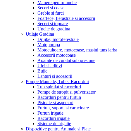
Manere pentru unelte
Seceri si coase
Greble si furci
Foarfece, fierastraie si accesorii
Seceri si topoare
Unelte de gradina
Utilaje Gradina
Drujbe, motoferestraie
Motopompa
Motocultoare, motocoase, masini tuns iarba
Accesorii motocoase
Aparate de curatat sub presiune
Ulei si aditivi
Bujie
Lanturi si accesorii
Pompe Manuale, Tub si Racorduri
Tub spiralat si racorduri
Pompe de stropit si pulverizator
Racorduri pentru furtun
Pistoale si aspersori
Furtun, suporti si carucioare
Furtun irigatie
Racorduri irigatie
Sisteme de irigatie
Dispozitive pentru Animale si Plate