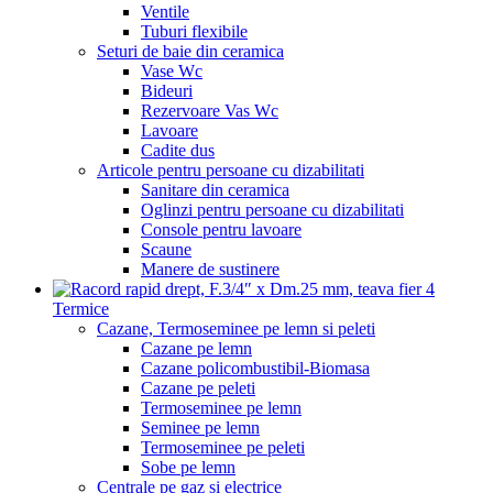
Ventile
Tuburi flexibile
Seturi de baie din ceramica
Vase Wc
Bideuri
Rezervoare Vas Wc
Lavoare
Cadite dus
Articole pentru persoane cu dizabilitati
Sanitare din ceramica
Oglinzi pentru persoane cu dizabilitati
Console pentru lavoare
Scaune
Manere de sustinere
Termice
Cazane, Termoseminee pe lemn si peleti
Cazane pe lemn
Cazane policombustibil-Biomasa
Cazane pe peleti
Termoseminee pe lemn
Seminee pe lemn
Termoseminee pe peleti
Sobe pe lemn
Centrale pe gaz si electrice