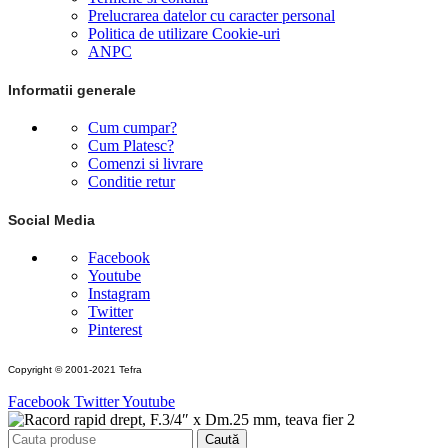
Prelucrarea datelor cu caracter personal
Politica de utilizare Cookie-uri
ANPC
Informatii generale
Cum cumpar?
Cum Platesc?
Comenzi si livrare
Conditie retur
Social Media
Facebook
Youtube
Instagram
Twitter
Pinterest
Copyright © 2001-2021 Tefra
Facebook
Twitter
Youtube
Caută