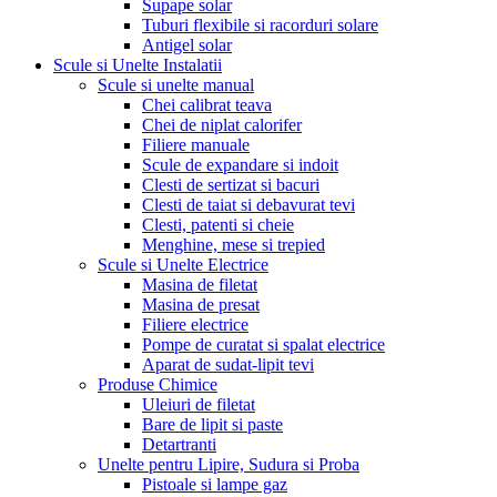
Supape solar
Tuburi flexibile si racorduri solare
Antigel solar
Scule si Unelte Instalatii
Scule si unelte manual
Chei calibrat teava
Chei de niplat calorifer
Filiere manuale
Scule de expandare si indoit
Clesti de sertizat si bacuri
Clesti de taiat si debavurat tevi
Clesti, patenti si cheie
Menghine, mese si trepied
Scule si Unelte Electrice
Masina de filetat
Masina de presat
Filiere electrice
Pompe de curatat si spalat electrice
Aparat de sudat-lipit tevi
Produse Chimice
Uleiuri de filetat
Bare de lipit si paste
Detartranti
Unelte pentru Lipire, Sudura si Proba
Pistoale si lampe gaz