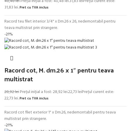
40,48
lei
Prețul inițial a fost: 40,48 lei.
31,83
lei
Prețul curent este:
31,83 lei.
Pret cu TVA inclus
Racord teu filet interior 3/4" x Dm.26 x 26, nedemontabil pentru
teava multistrat prin strangere.
-21%
Racord cot, M. dm.26 x 1″ pentru teava
multistrat
28,92
lei
Prețul inițial a fost: 28,92 lei.
22,73
lei
Prețul curent este:
22,73 lei.
Pret cu TVA inclus
Racord cot filet exterior 1" x Dm.26, nedemontabil pentru teava
multistrat prin strangere.
-21%