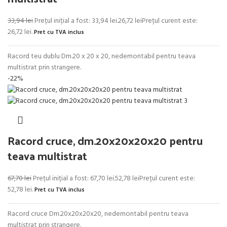
33,94
lei
Prețul inițial a fost: 33,94 lei.
26,72
lei
Prețul curent este:
26,72 lei.
Pret cu TVA inclus
Racord teu dublu Dm.20 x 20 x 20, nedemontabil pentru teava
multistrat prin strangere.
-22%
Racord cruce, dm.20x20x20x20 pentru
teava multistrat
67,70
lei
Prețul inițial a fost: 67,70 lei.
52,78
lei
Prețul curent este:
52,78 lei.
Pret cu TVA inclus
Racord cruce Dm.20x20x20x20, nedemontabil pentru teava
multistrat prin strangere.