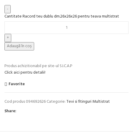
Cantitate Racord teu dublu dm.26x26x26 pentru teava multistrat
Adaugă în coș
Produs achizitionabil pe site-ul S.I.C.A.P
Click aici pentru detalii!
Favorite
Cod produs
094692626
Categorie:
Tevi si fitinguri Multistrat
Share: