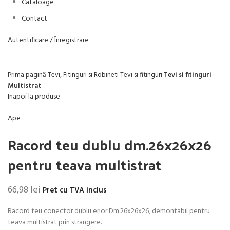
Cataloage
Contact
Autentificare / Înregistrare
Faceți click pentru a mări
Prima pagină
Tevi, Fitinguri si Robineti
Tevi si fitinguri
Tevi si fitinguri
Multistrat
Inapoi la produse
Ape
Racord teu dublu dm.26x26x26
pentru teava multistrat
66,98
lei
Pret cu TVA inclus
Racord teu conector dublu erior Dm.26x26x26, demontabil pentru
teava multistrat prin strangere.