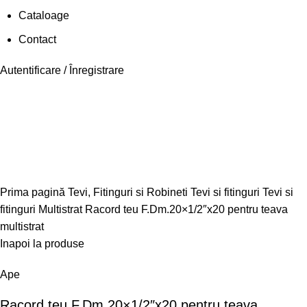
Cataloage
Contact
Autentificare / Înregistrare
Faceți click pentru a mări
Prima pagină
Tevi, Fitinguri si Robineti
Tevi si fitinguri
Tevi si
fitinguri Multistrat
Racord teu F.Dm.20×1/2″x20 pentru teava
multistrat
Inapoi la produse
Ape
Racord teu F.Dm.20×1/2″x20 pentru teava