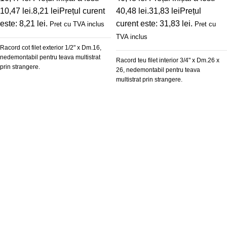
10,47 lei.
8,21
lei
Prețul curent
40,48 lei.
31,83
lei
Prețul
este: 8,21 lei.
curent este: 31,83 lei.
Pret cu TVA inclus
Pret cu
TVA inclus
Racord cot filet exterior 1/2" x Dm.16,
nedemontabil pentru teava multistrat
Racord teu filet interior 3/4" x Dm.26 x
prin strangere.
26, nedemontabil pentru teava
multistrat prin strangere.