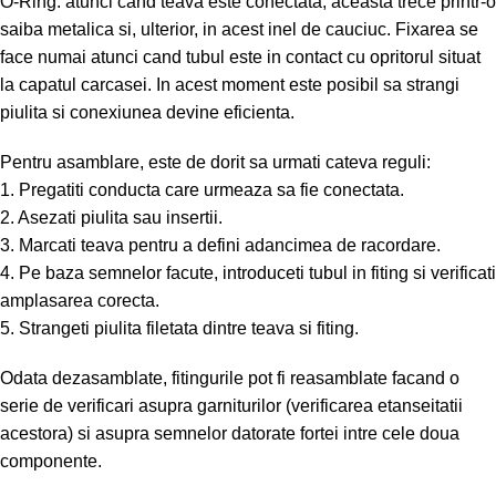
O-Ring: atunci cand teava este conectata, aceasta trece printr-o
saiba metalica si, ulterior, in acest inel de cauciuc. Fixarea se
face numai atunci cand tubul este in contact cu opritorul situat
la capatul carcasei. In acest moment este posibil sa strangi
piulita si conexiunea devine eficienta.
Pentru asamblare, este de dorit sa urmati cateva reguli:
1. Pregatiti conducta care urmeaza sa fie conectata.
2. Asezati piulita sau insertii.
3. Marcati teava pentru a defini adancimea de racordare.
4. Pe baza semnelor facute, introduceti tubul in fiting si verificati
amplasarea corecta.
5. Strangeti piulita filetata dintre teava si fiting.
Odata dezasamblate, fitingurile pot fi reasamblate facand o
serie de verificari asupra garniturilor (verificarea etanseitatii
acestora) si asupra semnelor datorate fortei intre cele doua
componente.