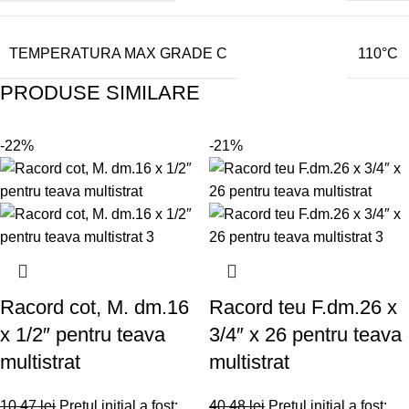
TEMPERATURA MAX GRADE C
110°C
PRODUSE SIMILARE
-22%
-21%
Racord cot, M. dm.16
Racord teu F.dm.26 x
x 1/2″ pentru teava
3/4″ x 26 pentru teava
multistrat
multistrat
10,47
lei
Prețul inițial a fost:
40,48
lei
Prețul inițial a fost: