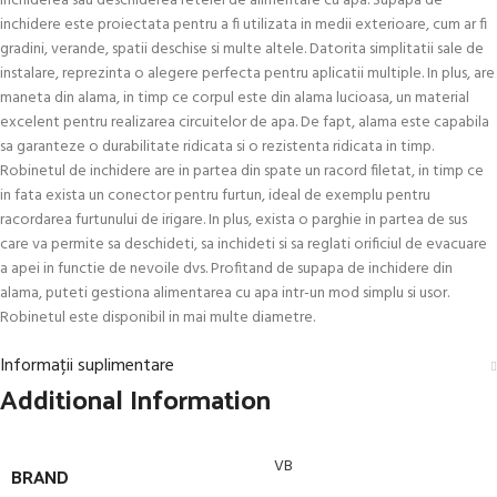
inchiderea sau deschiderea retelei de alimentare cu apa. Supapa de
inchidere este proiectata pentru a fi utilizata in medii exterioare, cum ar fi
gradini, verande, spatii deschise si multe altele. Datorita simplitatii sale de
instalare, reprezinta o alegere perfecta pentru aplicatii multiple. In plus, are
maneta din alama, in timp ce corpul este din alama lucioasa, un material
excelent pentru realizarea circuitelor de apa. De fapt, alama este capabila
sa garanteze o durabilitate ridicata si o rezistenta ridicata in timp.
Robinetul de inchidere are in partea din spate un racord filetat, in timp ce
in fata exista un conector pentru furtun, ideal de exemplu pentru
racordarea furtunului de irigare. In plus, exista o parghie in partea de sus
care va permite sa deschideti, sa inchideti si sa reglati orificiul de evacuare
a apei in functie de nevoile dvs. Profitand de supapa de inchidere din
alama, puteti gestiona alimentarea cu apa intr-un mod simplu si usor.
Robinetul este disponibil in mai multe diametre.
Informații suplimentare
Additional Information
VB
BRAND