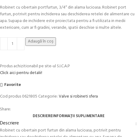
Robinet cu obertain portfurtun, 3/4″ din alama lucioasa. Robinet port
furtun, potrivit pentru inchiderea sau deschiderea retelei de alimentare cu
apa. Supapa de inchidere este proiectata pentru a fi utilizata in medii
exterioare, cum ar fi gradini, verande, spatii deschise si multe altele.
Adaugă în coș
Produs achizitionabil pe site-ul S.I.C.A.P
Click aici pentru detalii!
Favorite
Cod produs
0621805
Categorie:
Valve si robineti sfera
Share:
DESCRIERE
INFORMAȚII SUPLIMENTARE
Descriere
Robinet cu obertain port furtun din alama lucioasa, potrivit pentru