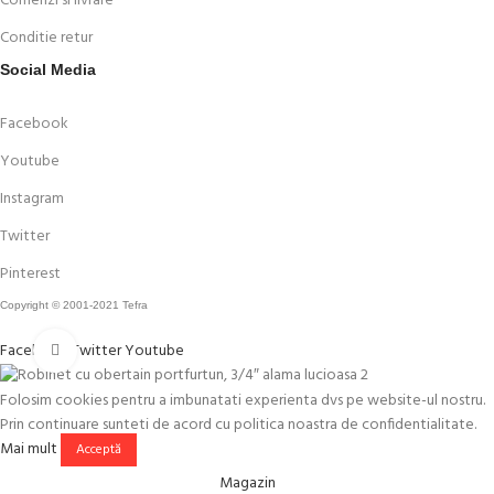
Comenzi si livrare
Conditie retur
Social Media
Facebook
Youtube
Instagram
Twitter
Pinterest
Copyright © 2001-2021 Tefra
Faceți click pentru a mări
Facebook
Twitter
Youtube
Folosim cookies pentru a imbunatati experienta dvs pe website-ul nostru.
Prin continuare sunteti de acord cu politica noastra de confidentialitate.
Mai mult
Acceptă
Magazin