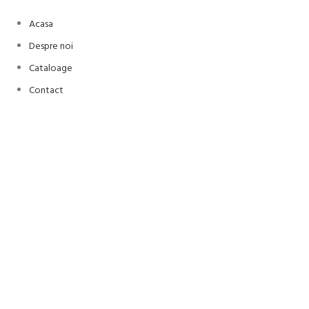
Acasa
Despre noi
Cataloage
Contact
Autentificare / Înregistrare
Faceți click pentru a mări