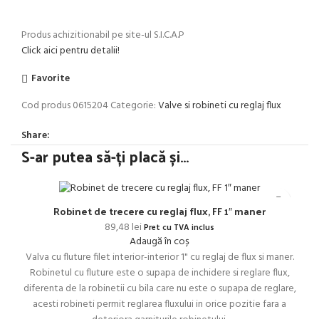
Produs achizitionabil pe site-ul S.I.C.A.P
Click aici pentru detalii!
Favorite
Cod produs
0615204
Categorie:
Valve si robineti cu reglaj flux
Share:
S-ar putea să-ți placă și…
Robinet de trecere cu reglaj flux, FF 1″ maner
89,48
lei
Pret cu TVA inclus
Adaugă în coș
Valva cu fluture filet interior-interior 1" cu reglaj de flux si maner.
Robinetul cu fluture este o supapa de inchidere si reglare flux,
diferenta de la robinetii cu bila care nu este o supapa de reglare,
acesti robineti permit reglarea fluxului in orice pozitie fara a