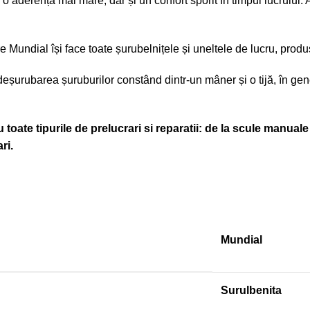
o aderență mai mare, dar și un confort sporit în timpul lucrulu
e Mundial își face toate șurubelnițele și uneltele de lucru, produ
eșurubarea șuruburilor constând dintr-un mâner și o tijă, în gene
oate tipurile de prelucrari si reparatii: de la scule manuale 
ri.
Mundial
Surulbenita