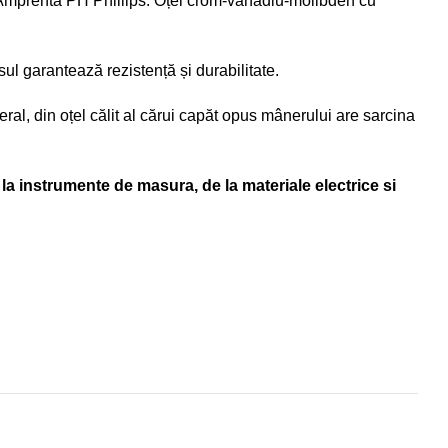
i. Amprenta PH Phillips. Oțel crom-vanadiu-molibden cu
sul garantează rezistență și durabilitate.
ral, din oțel călit al cărui capăt opus mânerului are sarcina
la instrumente de masura, de la materiale electrice si