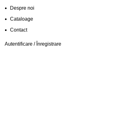
Despre noi
Cataloage
Contact
Autentificare / Înregistrare
Faceți click pentru a mări