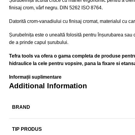
Șurubelniță scurta cruce cu mâner ergonomic pentru a oferi 
finisaj crom, vârf negru. DIN 5262 ISO 8764.
Datorită crom-vanadiului cu finisaj cromat, materialul cu car
Șurubelnița este o unealtă folosită pentru înșurubarea sau d
de a prinde capul șurubului.
Tefra tools va ofera o gama completa de produse pentru t
hidraulice la cele pentru vopsire, pana la fixare si etansa
Informații suplimentare
Additional Information
BRAND
TIP PRODUS