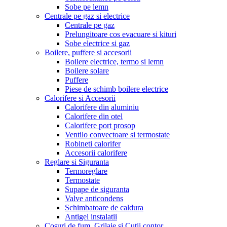
Sobe pe lemn
Centrale pe gaz si electrice
Centrale pe gaz
Prelungitoare cos evacuare si kituri
Sobe electrice si gaz
Boilere, puffere si accesorii
Boilere electrice, termo si lemn
Boilere solare
Puffere
Piese de schimb boilere electrice
Calorifere si Accesorii
Calorifere din aluminiu
Calorifere din otel
Calorifere port prosop
Ventilo convectoare si termostate
Robineti calorifer
Accesorii calorifere
Reglare si Siguranta
Termoreglare
Termostate
Supape de siguranta
Valve anticondens
Schimbatoare de caldura
Antigel instalatii
Cosuri de fum, Grilaje si Cutii contor