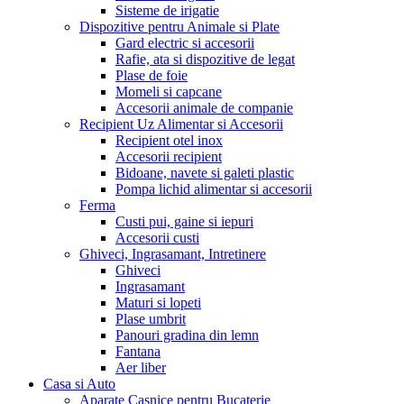
Sisteme de irigatie
Dispozitive pentru Animale si Plate
Gard electric si accesorii
Rafie, ata si dispozitive de legat
Plase de foie
Momeli si capcane
Accesorii animale de companie
Recipient Uz Alimentar si Accesorii
Recipient otel inox
Accesorii recipient
Bidoane, navete si galeti plastic
Pompa lichid alimentar si accesorii
Ferma
Custi pui, gaine si iepuri
Accesorii custi
Ghiveci, Ingrasamant, Intretinere
Ghiveci
Ingrasamant
Maturi si lopeti
Plase umbrit
Panouri gradina din lemn
Fantana
Aer liber
Casa si Auto
Aparate Casnice pentru Bucaterie