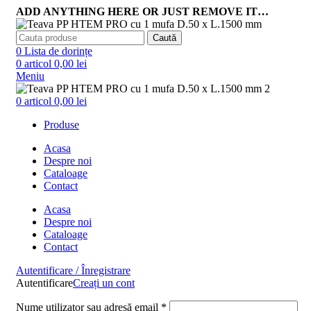
ADD ANYTHING HERE OR JUST REMOVE IT…
Caută
0
Lista de dorințe
0
articol
0,00
lei
Meniu
0
articol
0,00
lei
Produse
Acasa
Despre noi
Cataloage
Contact
Acasa
Despre noi
Cataloage
Contact
Autentificare / Înregistrare
Autentificare
Creați un cont
Nume utilizator sau adresă email
*