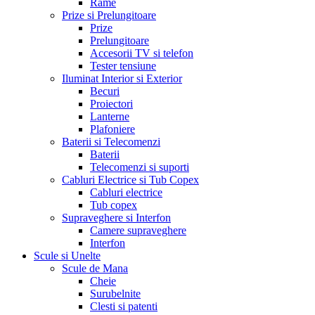
Rame
Prize si Prelungitoare
Prize
Prelungitoare
Accesorii TV si telefon
Tester tensiune
Iluminat Interior si Exterior
Becuri
Proiectori
Lanterne
Plafoniere
Baterii si Telecomenzi
Baterii
Telecomenzi si suporti
Cabluri Electrice si Tub Copex
Cabluri electrice
Tub copex
Supraveghere si Interfon
Camere supraveghere
Interfon
Scule si Unelte
Scule de Mana
Cheie
Surubelnite
Clesti si patenti