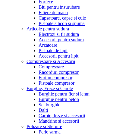
Forfece
Biti pentru insurubare
Filiere de mana
Capsatoare, capse si cuie
Pistoale silicon si spuma
Articole pentru sudura
Electrozi si fir sudura
Accesorii pentru sudura
Arzatoare
Pistoale de lipit
Accesorii pentru lipit
Compresoare si Accesorii
Compresoare
Racorduri compresor
Furtun compresor
Pistoale compresor
Burghie, Freze si Carote
Burghie pentru fier si lemn
Burghie pentru beton
Set burghie
Dalti
Carote, freze si accesorii
Mandrine si accesorii
Polizare si Slefuire
Perie sarma