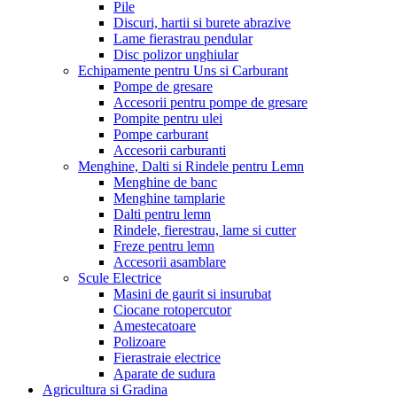
Pile
Discuri, hartii si burete abrazive
Lame fierastrau pendular
Disc polizor unghiular
Echipamente pentru Uns si Carburant
Pompe de gresare
Accesorii pentru pompe de gresare
Pompite pentru ulei
Pompe carburant
Accesorii carburanti
Menghine, Dalti si Rindele pentru Lemn
Menghine de banc
Menghine tamplarie
Dalti pentru lemn
Rindele, fierestrau, lame si cutter
Freze pentru lemn
Accesorii asamblare
Scule Electrice
Masini de gaurit si insurubat
Ciocane rotopercutor
Amestecatoare
Polizoare
Fierastraie electrice
Aparate de sudura
Agricultura si Gradina