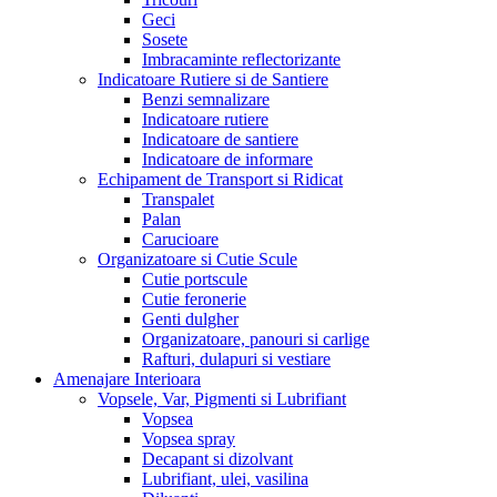
Geci
Sosete
Imbracaminte reflectorizante
Indicatoare Rutiere si de Santiere
Benzi semnalizare
Indicatoare rutiere
Indicatoare de santiere
Indicatoare de informare
Echipament de Transport si Ridicat
Transpalet
Palan
Carucioare
Organizatoare si Cutie Scule
Cutie portscule
Cutie feronerie
Genti dulgher
Organizatoare, panouri si carlige
Rafturi, dulapuri si vestiare
Amenajare Interioara
Vopsele, Var, Pigmenti si Lubrifiant
Vopsea
Vopsea spray
Decapant si dizolvant
Lubrifiant, ulei, vasilina