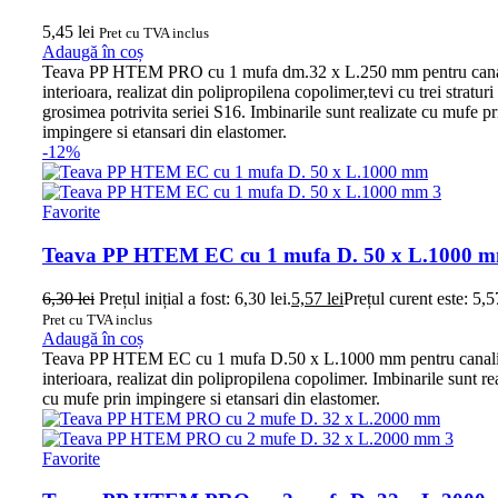
5,45
lei
Pret cu TVA inclus
Adaugă în coș
Teava PP HTEM PRO cu 1 mufa dm.32 x L.250 mm pentru cana
interioara, realizat din polipropilena copolimer,tevi cu trei straturi
grosimea potrivita seriei S16. Imbinarile sunt realizate cu mufe pr
impingere si etansari din elastomer.
-12%
Favorite
Teava PP HTEM EC cu 1 mufa D. 50 x L.1000 
6,30
lei
Prețul inițial a fost: 6,30 lei.
5,57
lei
Prețul curent este: 5,57
Pret cu TVA inclus
Adaugă în coș
Teava PP HTEM EC cu 1 mufa D.50 x L.1000 mm pentru canali
interioara, realizat din polipropilena copolimer. Imbinarile sunt re
cu mufe prin impingere si etansari din elastomer.
Favorite