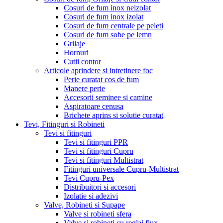
Cosuri de fum inox neizolat
Cosuri de fum inox izolat
Cosuri de fum centrale pe peleti
Cosuri de fum sobe pe lemn
Grilaje
Hornuri
Cutii contor
Articole aprindere si intretinere foc
Perie curatat cos de fum
Manere perie
Accesorii seminee si camine
Aspiratoare cenusa
Brichete aprins si solutie curatat
Tevi, Fitinguri si Robineti
Tevi si fitinguri
Tevi si fitinguri PPR
Tevi si fitinguri Cupru
Tevi si fitinguri Multistrat
Fitinguri universale Cupru-Multistrat
Tevi Cupru-Pex
Distribuitori si accesori
Izolatie si adezivi
Valve, Robineti si Supape
Valve si robineti sfera
Valve si robineti cu reglaj flux