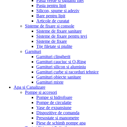
Pasta verde si sigilanti filet
Pasta pentru lipit
Silicon, spume si adeziv
Bare pentru lipit
Articole de curatat
Sisteme de fixare si console
Sisteme de fixare sanitare
Sisteme de fixare pentru tevi
Sisteme de fixare
Tije filetate si piulite
Garnituri
Garnituri clingherit
Garnituri cauciuc si O-Ring
Garnituri silicon si aluminiu
Garnituri curbe si racorduri tehnice
Garnituri obiecte sanitare
Garnituri mixte
Apa si Canalizare
Pompe si accesori
Pompe si hidrofoare
Pompe de circulatie
Vase de expansiune
Dispozitive de comanda
Presostate si manometre
Piese de schimb pompe apa