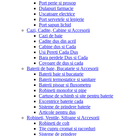
Port perie si prosop
Dulapuri farmacie
Uscatoare electrice
Port servetele si lenjerie
Port sapun lichid
Cazi, Cadite, Cabine si Accesorii
Cazi de baie
Cadite dus din acril
Cabine dus si Cada
Usi Pereti Cada Dus
Bara perdele Dus si Cada
Covoare de dus si cada
Baterii de baie, Bucatarie si Accesorii
Baterii baie si bucatarie
Baterii termostatice si sanitare
Baterii pisoar si fluxometru
Robineti monofor si pipe
Cartuse de schimb si site pentru baterie
Excentrice baterie cada
Sisteme de prindere baterie
Articole pentru dus
Robineti, Ventile, Sifoane si Accesorii
Robineti de colt
Tije cupru cromat si racorduri
Sisteme de prindere