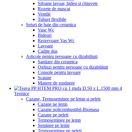
Sifoane lavoar, bideu si chiuvete
Rozete de mascat
Ventile
Tuburi flexibile
Seturi de baie din ceramica
Vase Wc
Bideuri
Rezervoare Vas Wc
Lavoare
Cadite dus
Articole pentru persoane cu dizabilitati
Sanitare din ceramica
Oglinzi pentru persoane cu dizabilitati
Console pentru lavoare
Scaune
Manere de sustinere
Termice
Cazane, Termoseminee pe lemn si peleti
Cazane pe lemn
Cazane policombustibil-Biomasa
Cazane pe peleti
Termoseminee pe lemn
Seminee pe lemn
Termoseminee pe peleti