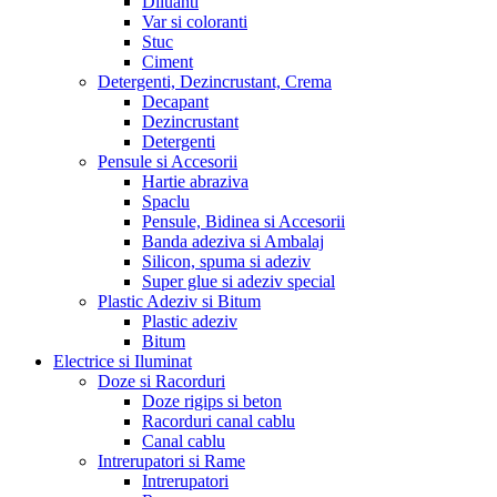
Diluanti
Var si coloranti
Stuc
Ciment
Detergenti, Dezincrustant, Crema
Decapant
Dezincrustant
Detergenti
Pensule si Accesorii
Hartie abraziva
Spaclu
Pensule, Bidinea si Accesorii
Banda adeziva si Ambalaj
Silicon, spuma si adeziv
Super glue si adeziv special
Plastic Adeziv si Bitum
Plastic adeziv
Bitum
Electrice si Iluminat
Doze si Racorduri
Doze rigips si beton
Racorduri canal cablu
Canal cablu
Intrerupatori si Rame
Intrerupatori