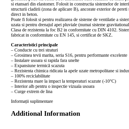
si etansari din elastomer. Folosit in constructia sistemelor de inter
structurii cladirii (zona de aplicare B), ancorate exterior de pereti
direct in beton.
Poate fi folosit si pentru realizarea de sisteme de ventilatie a sist
uzata si pentru drenajul apei pluviale (numai sisteme gravitational
Clasa de rezistenta la foc B2 in conformitate cu DIN 4102. Siste
fabricat in conformitate cu EN 145, si certificat de SKZ.
Caracteristici principale
– Conducte cu trei straturi
– Grosimea tevii marita, seria S16, pentru performante excelente
– Instalare usoara si rapida fara unelte
– Expansiune termică scazuta
– Rezistenta chimica ridicata la apele uzate metropolitane si indus
– 100% reciclabilitate
– Rezistenta mare la impact la temperaturi scazute (-10°C)
– Interior alb pentru o inspectie vizuala usoara
– Curge extrem de lina
Informații suplimentare
Additional Information