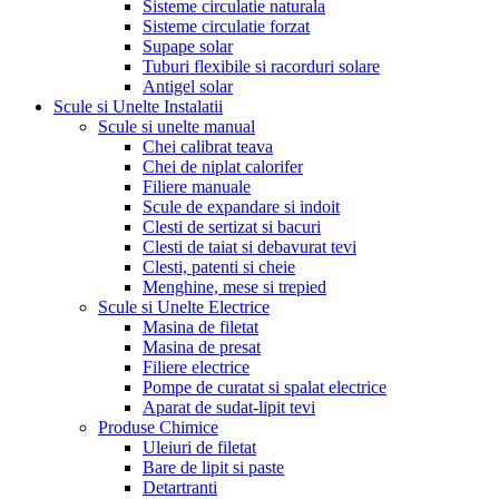
Sisteme circulatie naturala
Sisteme circulatie forzat
Supape solar
Tuburi flexibile si racorduri solare
Antigel solar
Scule si Unelte Instalatii
Scule si unelte manual
Chei calibrat teava
Chei de niplat calorifer
Filiere manuale
Scule de expandare si indoit
Clesti de sertizat si bacuri
Clesti de taiat si debavurat tevi
Clesti, patenti si cheie
Menghine, mese si trepied
Scule si Unelte Electrice
Masina de filetat
Masina de presat
Filiere electrice
Pompe de curatat si spalat electrice
Aparat de sudat-lipit tevi
Produse Chimice
Uleiuri de filetat
Bare de lipit si paste
Detartranti