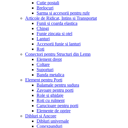
Cutie postali
Brelocuri
Sarma si accesorii pentru rufe
Articole de Ridicat, Intins si Transportat
Funii si coarda elastica
Chingi
Funie zincata si otel
Lanturi
Accesorii funie si lanturi
Roti
Conectori pentru Structuri din Lemn
Element drept
Coltare
Suporturi
Banda metalica
Element pentru Porti
Balamale pentru sudura
Zavoare pentru porti
Role si ghidaje
Roti cu rulment
Carucioare pentru porti
Elemente de oprire
Dibluri si Ancore
Dibluri universale
Conexpanduri