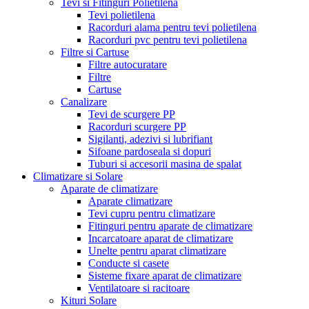
Tevi si Fitinguri Polietilena
Tevi polietilena
Racorduri alama pentru tevi polietilena
Racorduri pvc pentru tevi polietilena
Filtre si Cartuse
Filtre autocuratare
Filtre
Cartuse
Canalizare
Tevi de scurgere PP
Racorduri scurgere PP
Sigilanti, adezivi si lubrifiant
Sifoane pardoseala si dopuri
Tuburi si accesorii masina de spalat
Climatizare si Solare
Aparate de climatizare
Aparate climatizare
Tevi cupru pentru climatizare
Fitinguri pentru aparate de climatizare
Incarcatoare aparat de climatizare
Unelte pentru aparat climatizare
Conducte si casete
Sisteme fixare aparat de climatizare
Ventilatoare si racitoare
Kituri Solare