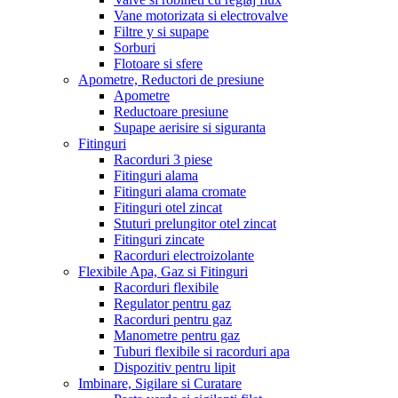
Vane motorizata si electrovalve
Filtre y si supape
Sorburi
Flotoare si sfere
Apometre, Reductori de presiune
Apometre
Reductoare presiune
Supape aerisire si siguranta
Fitinguri
Racorduri 3 piese
Fitinguri alama
Fitinguri alama cromate
Fitinguri otel zincat
Stuturi prelungitor otel zincat
Fitinguri zincate
Racorduri electroizolante
Flexibile Apa, Gaz si Fitinguri
Racorduri flexibile
Regulator pentru gaz
Racorduri pentru gaz
Manometre pentru gaz
Tuburi flexibile si racorduri apa
Dispozitiv pentru lipit
Imbinare, Sigilare si Curatare