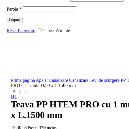
Parola
*
Logare
Reset Password
Ține-mă minte
Faceți click pentru a mări
Prima pagină
Apa si Canalizare
Canalizare
Tevi de scurgere PP
PRO cu 1 mufa D.50 x L.1500 mm
HT
Teava PP HTEM PRO cu 1 mu
x L.1500 mm
19,30
lei
Pret cu TVA inclus