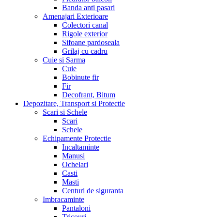
Banda anti pasari
Amenajari Exterioare
Colectori canal
Rigole exterior
Sifoane pardoseala
Grilaj cu cadru
Cuie si Sarma
Cuie
Bobinute fir
Fir
Decofrant, Bitum
Depozitare, Transport si Protectie
Scari si Schele
Scari
Schele
Echipamente Protectie
Incaltaminte
Manusi
Ochelari
Casti
Masti
Centuri de siguranta
Imbracaminte
Pantaloni
Tricouri