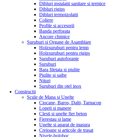
Dibluri instalatii sanitare si termice
Dibluri rigips
Dibluri termoizolatii
Coliere
Profile si accesorii
Banda perforata
Ancore chimice
Suruburi si Organe de Asamblare
Holzsuruburi pentru lemn
Holzsuruburi pentru rigips
Suruburi autoforante
Suruburi
Bara filetata si piulite
Piulite si saibe
Nituri
Suruburi din otel inox
Constructii
Scule de Mana si Unelte
Ciocane, Baros, Dalti, Tarnacop
Lopeti si manere
Clesti si unelte fier beton
Fierestau si lame
Unelte si aparat de masura
Creioane si articole de trasat
Nivele-boloboc