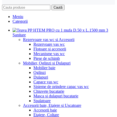
Caută
Meniu
Categorii
Sanitare
Rezervoare vas wc si Accesorii
Rezervoare vas wc
Flotoare si accesorii
Mecanisme vas wc
Piese de schimb
Mobilier, Oglinzi si Dulapuri
Mobilier baie
Oglinzi
Dulapuri
Capace vas wc
Sisteme de prindere capac vas wc
Chiuvete bucatarie
Masca si dulapuri bucatarie
Spalatoare
Accesorii baie, Etajere si Uscatoare
Accesorii baie
Etajere, Coltare