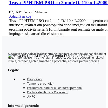
Teava PP HTEM PRO cu 2 mufe D. 110 x L.200
67,16
lei
Pret cu TVA inclus
Adaugă în coș
Teava PP HTEM PRO cu 2 mufe D.110 x L.2000 mm pentru can
interioara, realizat din polipropilena copolimer,tevi cu trei straturi
grosimea potrivita seriei S16. Imbinarile sunt realizate cu mufe pr
impingere si etansari din elastomer.
Magazin online de instalatii termice, sanitare, electrice, de canalizare si
gaz, materiale pentru amenajari interioare, scule si accesorii, unelte si
utilaje, feronerie,echipamente de protectie, articole pentru gradina.
Legale
Despre noi
Termene si conditii
Prelucrarea datelor cu caracter personal
Politica de utilizare Cookie-uri
ANPC
Informatii generale