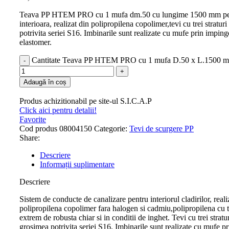
Teava PP HTEM PRO cu 1 mufa dm.50 cu lungime 1500 mm pen
interioara, realizat din polipropilena copolimer,tevi cu trei stratur
potrivita seriei S16. Imbinarile sunt realizate cu mufe prin impinge
elastomer.
Cantitate Teava PP HTEM PRO cu 1 mufa D.50 x L.1500 
Adaugă în coș
Produs achizitionabil pe site-ul S.I.C.A.P
Click aici pentru detalii!
Favorite
Cod produs
08004150
Categorie:
Tevi de scurgere PP
Share:
Descriere
Informații suplimentare
Descriere
Sistem de conducte de canalizare pentru interiorul cladirilor, reali
polipropilena copolimer fara halogen si cadmiu,polipropilena cu tr
extrem de robusta chiar si in conditii de inghet. Tevi cu trei stratu
grosimea potrivita seriei S16. Imbinarile sunt realizate cu mufe p