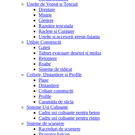
Unelte de Vopsit si Tencuit
Dreptare
Mistrie
Gletiere
Razuitor tencuiala
Raclete si Curatare
Unelte si accesorii gresie-faianta
Utilaje Constructii
Galeti
Tuburi evacuare deseuri si moloz
Betoniere
Roabe
Sisteme de ridicat
Cofraje, Distantiere si Profile
Plase
Distantiere
Coltare constructii
Profile
Caramida de sticla
Sisteme Usi Culisante
Cadru usi culisante pentru beton
Cadru usi culisante pentru rigips
Sisteme de scurgere
Racorduri de scurgere
Picurator balcon