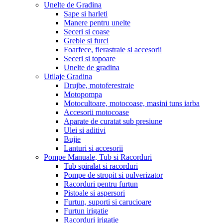
Unelte de Gradina
Sape si harleti
Manere pentru unelte
Seceri si coase
Greble si furci
Foarfece, fierastraie si accesorii
Seceri si topoare
Unelte de gradina
Utilaje Gradina
Drujbe, motoferestraie
Motopompa
Motocultoare, motocoase, masini tuns iarba
Accesorii motocoase
Aparate de curatat sub presiune
Ulei si aditivi
Bujie
Lanturi si accesorii
Pompe Manuale, Tub si Racorduri
Tub spiralat si racorduri
Pompe de stropit si pulverizator
Racorduri pentru furtun
Pistoale si aspersori
Furtun, suporti si carucioare
Furtun irigatie
Racorduri irigatie