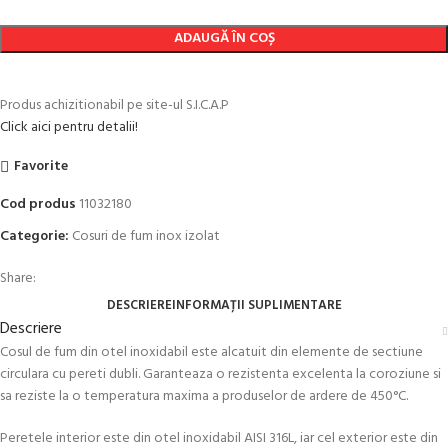
ADAUGĂ ÎN COȘ
Produs achizitionabil pe site-ul S.I.C.A.P
Click aici pentru detalii!
Favorite
Cod produs
11032180
Categorie:
Cosuri de fum inox izolat
Share:
DESCRIERE
INFORMAȚII SUPLIMENTARE
Descriere
Cosul de fum din otel inoxidabil este alcatuit din elemente de sectiune
circulara cu pereti dubli. Garanteaza o rezistenta excelenta la coroziune si
sa reziste la o temperatura maxima a produselor de ardere de 450°C.
Peretele interior este din otel inoxidabil AISI 316L, iar cel exterior este din