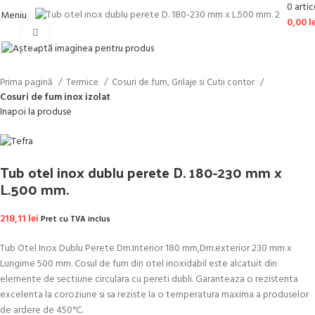
0
artic
Meniu
0,00
l
Faceți click pentru a mări
Prima pagină
Termice
Cosuri de fum, Grilaje si Cutii contor
Cosuri de fum inox izolat
Inapoi la produse
Tub otel inox dublu perete D. 180-230 mm x
L.500 mm.
218,11
lei
Pret cu TVA inclus
Tub Otel Inox Dublu Perete Dm.Interior 180 mm,Dm.exterior 230 mm x
Lungime 500 mm. Cosul de fum din otel inoxidabil este alcatuit din
elemente de sectiune circulara cu pereti dubli. Garanteaza o rezistenta
excelenta la coroziune si sa reziste la o temperatura maxima a produselor
de ardere de 450°C.