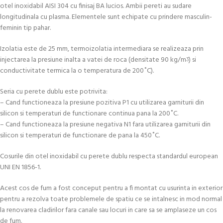
otel inoxidabil AISI 304 cu finisaj BA lucios. Ambii pereti au sudare
longitudinala cu plasma. Elementele sunt echipate cu prindere masculin-
feminin tip pahar.
Izolatia este de 25 mm, termoizolatia intermediara se realizeaza prin
injectarea la presiune inalta a vatei de roca (densitate 90 kg/mᶾ) si
conductivitate termica la o temperatura de 200˚C).
Seria cu perete dublu este potrivita:
– Cand functioneaza la presiune pozitiva P1 cu utilizarea garniturii din
silicon si temperaturi de functionare continua pana la 200˚C.
– Cand functioneaza la presiune negativa N1 fara utilizarea garniturii din
silicon si temperaturi de functionare de pana la 450˚C.
Cosurile din otel inoxidabil cu perete dublu respecta standardul european
UNI EN 1856-1.
Acest cos de fum a fost conceput pentru a fi montat cu usurinta in exterior
pentru a rezolva toate problemele de spatiu ce se intalnesc in mod normal
la renovarea cladirilor fara canale sau locuri in care sa se amplaseze un cos
de fum.