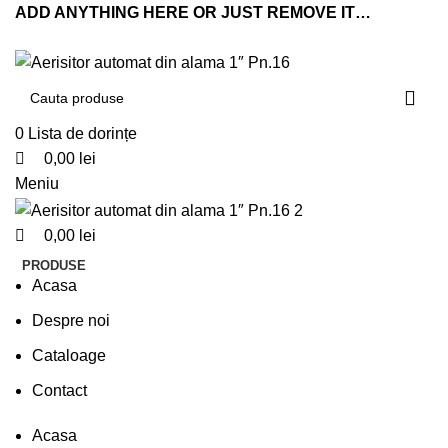
0
0
0
ADD ANYTHING HERE OR JUST REMOVE IT…
0
Lista de dorințe
0,00
lei
Meniu
0,00
lei
PRODUSE
Acasa
Despre noi
Cataloage
Contact
Acasa