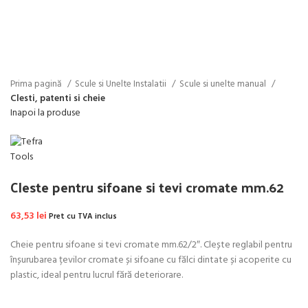
Faceți click pentru a mări
Prima pagină
Scule si Unelte Instalatii
Scule si unelte manual
Clesti, patenti si cheie
Inapoi la produse
Cleste pentru sifoane si tevi cromate mm.62
63,53
lei
Pret cu TVA inclus
Cheie pentru sifoane si tevi cromate mm.62/2″. Clește reglabil pentru
înșurubarea țevilor cromate și sifoane cu fălci dintate și acoperite cu
plastic, ideal pentru lucrul fără deteriorare.