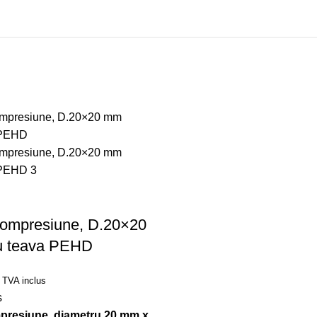
compresiune, D.20×20
u teava PEHD
 TVA inclus
ș
presiune, diametru 20 mm x