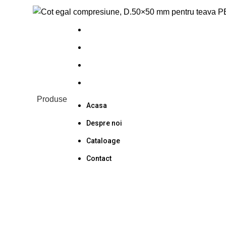
0
Acasa
Despre noi
Cataloage
Contact
Produse
Acasa
Despre noi
Cataloage
Contact
VÎNDUT
Faceți click pentru a mări