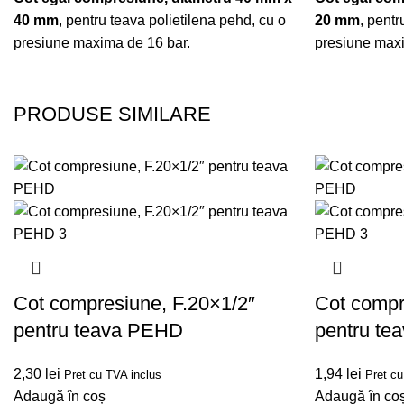
40 mm
, pentru teava polietilena pehd, cu o
20 mm
, pentr
presiune maxima de 16 bar.
presiune maxi
PRODUSE SIMILARE
Cot compresiune, F.20×1/2″
Cot compr
pentru teava PEHD
pentru t
2,30
lei
1,94
lei
Pret cu TVA inclus
Pret cu
Adaugă în coș
Adaugă în co