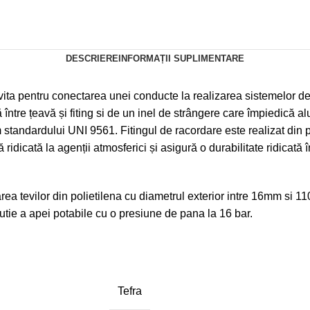
DESCRIERE
INFORMAȚII SUPLIMENTARE
ta pentru conectarea unei conducte la realizarea sistemelor de ir
ntre țeavă și fiting si de un inel de strângere care împiedică alune
m standardului UNI 9561. Fitingul de racordare este realizat din 
ridicată la agenții atmosferici și asigură o durabilitate ridicată î
a tevilor din polietilena cu diametrul exterior intre 16mm si 110
ibutie a apei potabile cu o presiune de pana la 16 bar.
Tefra