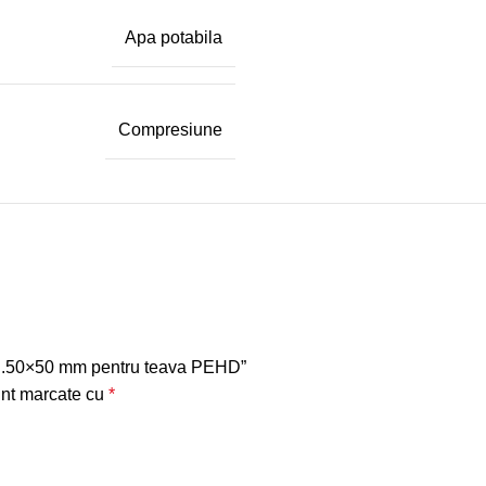
Apa potabila
Compresiune
, D.50×50 mm pentru teava PEHD”
unt marcate cu
*