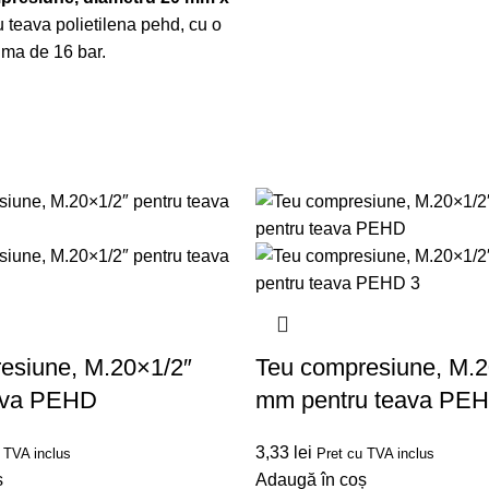
u teava polietilena pehd, cu o
ma de 16 bar.
esiune, M.20×1/2″
Teu compresiune, M.
eava PEHD
mm pentru teava PE
3,33
lei
 TVA inclus
Pret cu TVA inclus
ș
Adaugă în coș