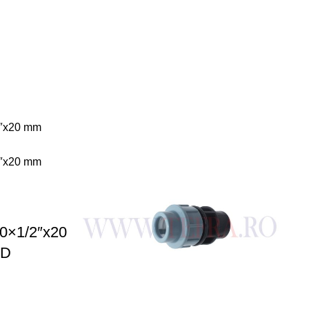
20×1/2″x20
HD