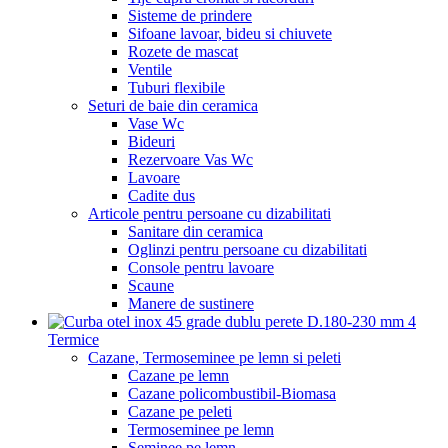
Sisteme de prindere
Sifoane lavoar, bideu si chiuvete
Rozete de mascat
Ventile
Tuburi flexibile
Seturi de baie din ceramica
Vase Wc
Bideuri
Rezervoare Vas Wc
Lavoare
Cadite dus
Articole pentru persoane cu dizabilitati
Sanitare din ceramica
Oglinzi pentru persoane cu dizabilitati
Console pentru lavoare
Scaune
Manere de sustinere
Termice
Cazane, Termoseminee pe lemn si peleti
Cazane pe lemn
Cazane policombustibil-Biomasa
Cazane pe peleti
Termoseminee pe lemn
Seminee pe lemn