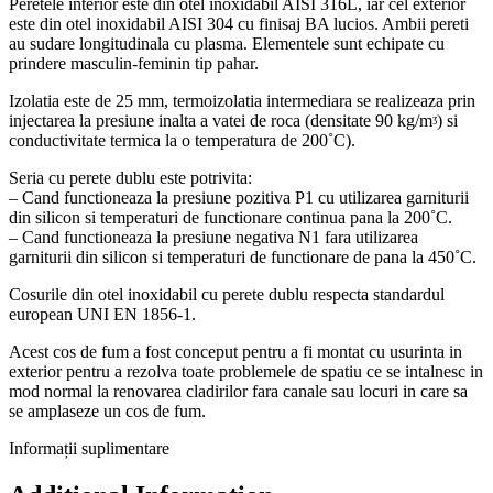
Peretele interior este din otel inoxidabil AISI 316L, iar cel exterior
este din otel inoxidabil AISI 304 cu finisaj BA lucios. Ambii pereti
au sudare longitudinala cu plasma. Elementele sunt echipate cu
prindere masculin-feminin tip pahar.
Izolatia este de 25 mm, termoizolatia intermediara se realizeaza prin
injectarea la presiune inalta a vatei de roca (densitate 90 kg/mᶾ) si
conductivitate termica la o temperatura de 200˚C).
Seria cu perete dublu este potrivita:
– Cand functioneaza la presiune pozitiva P1 cu utilizarea garniturii
din silicon si temperaturi de functionare continua pana la 200˚C.
– Cand functioneaza la presiune negativa N1 fara utilizarea
garniturii din silicon si temperaturi de functionare de pana la 450˚C.
Cosurile din otel inoxidabil cu perete dublu respecta standardul
european UNI EN 1856-1.
Acest cos de fum a fost conceput pentru a fi montat cu usurinta in
exterior pentru a rezolva toate problemele de spatiu ce se intalnesc in
mod normal la renovarea cladirilor fara canale sau locuri in care sa
se amplaseze un cos de fum.
Informații suplimentare