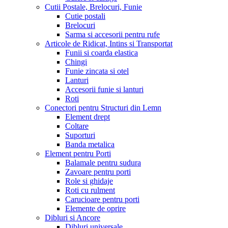
Cutii Postale, Brelocuri, Funie
Cutie postali
Brelocuri
Sarma si accesorii pentru rufe
Articole de Ridicat, Intins si Transportat
Funii si coarda elastica
Chingi
Funie zincata si otel
Lanturi
Accesorii funie si lanturi
Roti
Conectori pentru Structuri din Lemn
Element drept
Coltare
Suporturi
Banda metalica
Element pentru Porti
Balamale pentru sudura
Zavoare pentru porti
Role si ghidaje
Roti cu rulment
Carucioare pentru porti
Elemente de oprire
Dibluri si Ancore
Dibluri universale