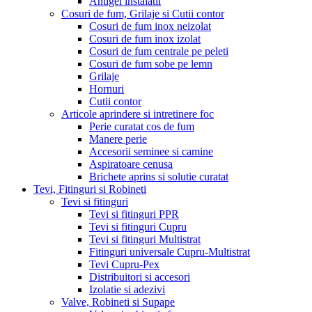
Antigel instalatii
Cosuri de fum, Grilaje si Cutii contor
Cosuri de fum inox neizolat
Cosuri de fum inox izolat
Cosuri de fum centrale pe peleti
Cosuri de fum sobe pe lemn
Grilaje
Hornuri
Cutii contor
Articole aprindere si intretinere foc
Perie curatat cos de fum
Manere perie
Accesorii seminee si camine
Aspiratoare cenusa
Brichete aprins si solutie curatat
Tevi, Fitinguri si Robineti
Tevi si fitinguri
Tevi si fitinguri PPR
Tevi si fitinguri Cupru
Tevi si fitinguri Multistrat
Fitinguri universale Cupru-Multistrat
Tevi Cupru-Pex
Distribuitori si accesori
Izolatie si adezivi
Valve, Robineti si Supape