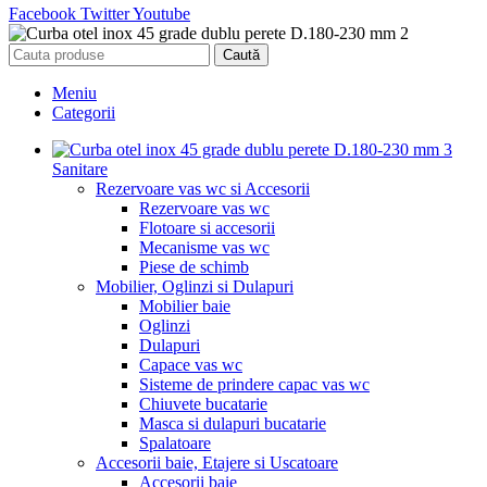
Facebook
Twitter
Youtube
Caută
Meniu
Categorii
Sanitare
Rezervoare vas wc si Accesorii
Rezervoare vas wc
Flotoare si accesorii
Mecanisme vas wc
Piese de schimb
Mobilier, Oglinzi si Dulapuri
Mobilier baie
Oglinzi
Dulapuri
Capace vas wc
Sisteme de prindere capac vas wc
Chiuvete bucatarie
Masca si dulapuri bucatarie
Spalatoare
Accesorii baie, Etajere si Uscatoare
Accesorii baie