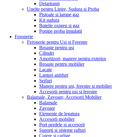
Detartranti
Unelte pentru Lipire, Sudura si Proba
Pistoale si lampe gaz
Kit sudura
Butelie oxigen si gaz
Pompe proba instalatii
Feronerie
Feronerie pentru Usi si Ferestre
Broaste pentru usi
Cilindri
Amortizori, manere pentru exterior
Broaste pentru mobilier
Lacate
Lanturi antifurt
Seifuri
Manere pentru usi, ferestre si mobilier
Accesorii pentru usi si ferestre
Balamale, Zavoare, Accesorii Mobilier
Balamale
Zavoare
Elemente de legatura
Accesorii mobilier
Port perdele si accesorii
Suporti si sisteme rafturi
Cuiere si carlige