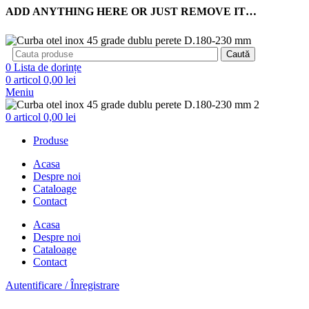
ADD ANYTHING HERE OR JUST REMOVE IT…
Caută
0
Lista de dorințe
0
articol
0,00
lei
Meniu
0
articol
0,00
lei
Produse
Acasa
Despre noi
Cataloage
Contact
Acasa
Despre noi
Cataloage
Contact
Autentificare / Înregistrare