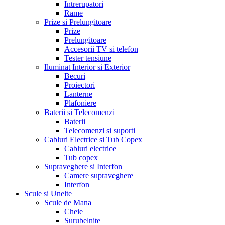
Intrerupatori
Rame
Prize si Prelungitoare
Prize
Prelungitoare
Accesorii TV si telefon
Tester tensiune
Iluminat Interior si Exterior
Becuri
Proiectori
Lanterne
Plafoniere
Baterii si Telecomenzi
Baterii
Telecomenzi si suporti
Cabluri Electrice si Tub Copex
Cabluri electrice
Tub copex
Supraveghere si Interfon
Camere supraveghere
Interfon
Scule si Unelte
Scule de Mana
Cheie
Surubelnite