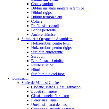
Conexpanduri
Dibluri instalatii sanitare si termice
Dibluri rigips
Dibluri termoizolatii
Coliere
Profile si accesorii
Banda perforata
Ancore chimice
Suruburi si Organe de Asamblare
Holzsuruburi pentru lemn
Holzsuruburi pentru rigips
Suruburi autoforante
Suruburi
Bara filetata si piulite
Piulite si saibe
Nituri
Suruburi din otel inox
Constructii
Scule de Mana si Unelte
Ciocane, Baros, Dalti, Tarnacop
Lopeti si manere
Clesti si unelte fier beton
Fierestau si lame
Unelte si aparat de masura
Creioane si articole de trasat