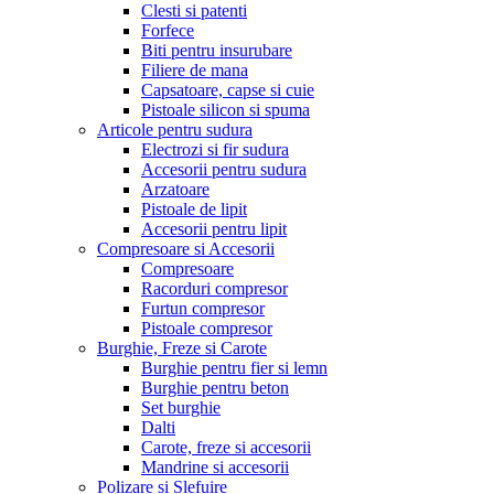
Clesti si patenti
Forfece
Biti pentru insurubare
Filiere de mana
Capsatoare, capse si cuie
Pistoale silicon si spuma
Articole pentru sudura
Electrozi si fir sudura
Accesorii pentru sudura
Arzatoare
Pistoale de lipit
Accesorii pentru lipit
Compresoare si Accesorii
Compresoare
Racorduri compresor
Furtun compresor
Pistoale compresor
Burghie, Freze si Carote
Burghie pentru fier si lemn
Burghie pentru beton
Set burghie
Dalti
Carote, freze si accesorii
Mandrine si accesorii
Polizare si Slefuire