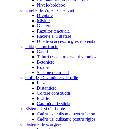
Nivele-boloboc
Unelte de Vopsit si Tencuit
Dreptare
Mistrie
Gletiere
Razuitor tencuiala
Raclete si Curatare
Unelte si accesorii gresie-faianta
Utilaje Constructii
Galeti
Tuburi evacuare deseuri si moloz
Betoniere
Roabe
Sisteme de ridicat
Cofraje, Distantiere si Profile
Plase
Distantiere
Coltare constructii
Profile
Caramida de sticla
Sisteme Usi Culisante
Cadru usi culisante pentru beton
Cadru usi culisante pentru rigips
Sisteme de scurgere