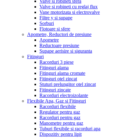
Valve si robineti sfera
Valve si robineti cu reglaj flux
Vane motorizata si electrovalve
Filtre y si supape
Sorburi
Flotoare si sfere
Apometre, Reductori de presiune
Apometre
Reductoare presiune
Supape aerisire si siguranta
Fitinguri
Racorduri 3 piese
Fitinguri alama
Fitinguri alama cromate
Fitinguri otel zincat
Stuturi prelungitor otel zincat
Fitinguri zincate
Racorduri electroizolante
Flexibile Apa, Gaz si Fitinguri
Racorduri flexibile
Regulator pentru gaz
Racorduri pentru gaz
Manometre pentru gaz
Tuburi flexibile si racorduri apa
Dispozitiv pentru lipit