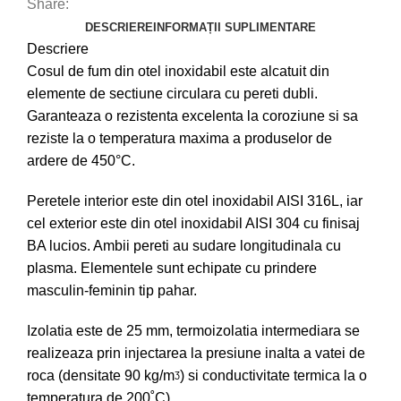
Share:
DESCRIERE
INFORMAȚII SUPLIMENTARE
Descriere
Cosul de fum din otel inoxidabil este alcatuit din
elemente de sectiune circulara cu pereti dubli.
Garanteaza o rezistenta excelenta la coroziune si sa
reziste la o temperatura maxima a produselor de
ardere de 450°C.
Peretele interior este din otel inoxidabil AISI 316L, iar
cel exterior este din otel inoxidabil AISI 304 cu finisaj
BA lucios. Ambii pereti au sudare longitudinala cu
plasma. Elementele sunt echipate cu prindere
masculin-feminin tip pahar.
Izolatia este de 25 mm, termoizolatia intermediara se
realizeaza prin injectarea la presiune inalta a vatei de
roca (densitate 90 kg/mᶾ) si conductivitate termica la o
temperatura de 200˚C).