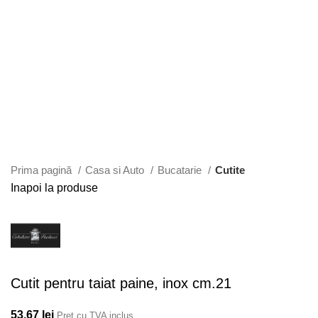
Faceți click pentru a mări
Prima pagină
Casa si Auto
Bucatarie
Cutite
Inapoi la produse
Cutit pentru taiat paine, inox cm.21
53,67
lei
Pret cu TVA inclus