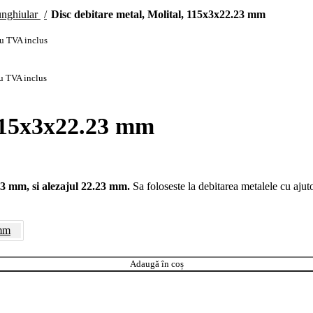
unghiular
Disc debitare metal, Molital, 115x3x22.23 mm
cu TVA inclus
a fost: 4,54 lei.
 curent este: 3,57 lei.
cu TVA inclus
 115x3x22.23 mm
 3 mm, si alezajul 22.23 mm.
Sa foloseste la debitarea metalele cu ajut
mm
Adaugă în coș