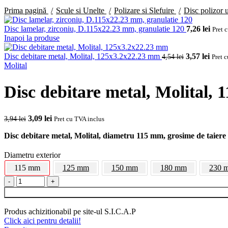
Prima pagină
Scule si Unelte
Polizare si Slefuire
Disc polizor 
Disc lamelar, zirconiu, D.115x22.23 mm, granulatie 120
7,26
lei
Pret 
Inapoi la produse
Disc debitare metal, Molital, 125x3.2x22.23 mm
Prețul inițial 
3,57
lei
Prețul
4,54
lei
Pret 
Molital
Disc debitare metal, Molital,
Prețul inițial a fost: 3,94 lei.
3,09
lei
Prețul curent este: 3,09 lei.
3,94
lei
Pret cu TVA inclus
Disc debitare metal, Molital, diametru 115 mm, grosime de taiere
Diametru exterior
115 mm
125 mm
150 mm
180 mm
230 
Cantitate Disc debitare metal, Molital, 115x3x22.23 mm
Produs achizitionabil pe site-ul S.I.C.A.P
Click aici pentru detalii!