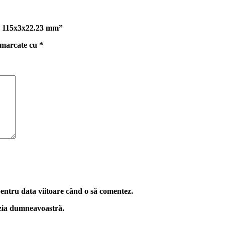
al, 115x3x22.23 mm”
t marcate cu
*
pentru data viitoare când o să comentez.
nzia dumneavoastră.