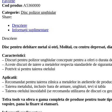
Favorite
Cod produs
A5360000
Categorie:
Disc polizor unghiular
Share:
Descriere
Informații suplimentare
Descriere
Disc pentru debitare metal si otel, Molital, cu centru depresat, 
Caracteristici
:
– Discuri pentru polizor unghiular concepute pentru a oferi o durata de
– Aceste discuri de taiere a metalelor respecta standardele de sigura
– Potrivit si pentru taierea otelului
Aplicatii
:
– Recomandat pentru taierea zilnica a metalelor in atelierele de product
– Taierea metalului, inclusiv bara de armare, unghiuri, tevi si tabla
– Taierea otelului inoxidabil (se recomanda utilizarea de discuri cu 
Tefra tools va ofera o gama completa de produse pentru toate tipur
vopsire, pana la fixare si etansari.