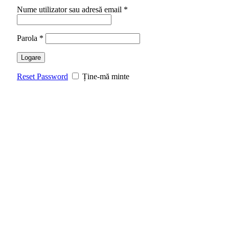
Nume utilizator sau adresă email
*
Parola
*
Logare
Reset Password
Ține-mă minte
-21%
Faceți click pentru a mări