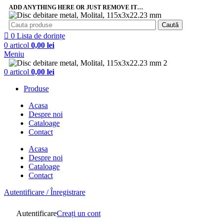
ADD ANYTHING HERE OR JUST REMOVE IT…
Caută
0
Lista de dorințe
0
articol
0,00
lei
Meniu
0
articol
0,00
lei
Produse
Acasa
Despre noi
Cataloage
Contact
Acasa
Despre noi
Cataloage
Contact
Autentificare / Înregistrare
Autentificare
Creați un cont