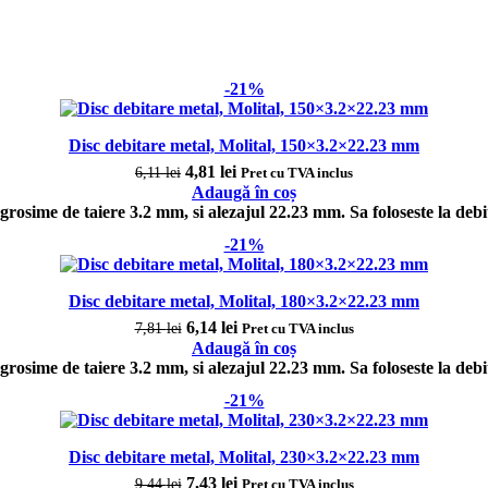
-21%
Disc debitare metal, Molital, 150×3.2×22.23 mm
Prețul inițial a fost: 6,11 lei.
4,81
lei
Prețul curent este: 4,81 lei.
6,11
lei
Pret cu TVA inclus
Adaugă în coș
grosime de taiere 3.2 mm, si alezajul 22.23 mm.
Sa foloseste la deb
-21%
Disc debitare metal, Molital, 180×3.2×22.23 mm
Prețul inițial a fost: 7,81 lei.
6,14
lei
Prețul curent este: 6,14 lei.
7,81
lei
Pret cu TVA inclus
Adaugă în coș
grosime de taiere 3.2 mm, si alezajul 22.23 mm.
Sa foloseste la deb
-21%
Disc debitare metal, Molital, 230×3.2×22.23 mm
Prețul inițial a fost: 9,44 lei.
7,43
lei
Prețul curent este: 7,43 lei.
9,44
lei
Pret cu TVA inclus